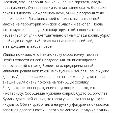
Осознав, что натворил, минчанин решил спрятать следы
преступления. Он заранее купил в магазине скотч, большие
пакеты и лопату. Дождавшись ночи, убийца погрузил тело
пенсионерки в багажник своей машины, вывез в лесной
массив на территории Минской области и закопал. После
этого мужчина вернулся в квартиру, чтобы окончательно
избавиться от улик. Он тщательно отмыл следы крови, убрал
разбитую посуду, выбросил личные вещи погибшей,
а ее документы забрал себе.
Убийца понимал, что пенсионерку скоро начнут искать.
Чтобы отвести от себя подозрения, он инсценировал
ее поспешный отъезд. Более того, предприимчивый
минчанин решил нажиться на ситуации и забрать себе чужие
деньги. Для реализации плана он нашел женщину, которая
внешне была очень похожа на погибшую хозяйку.
За денежное вознаграждение он уговорил ее сходить
к нотариусу. Сообщнице мужчина соврал, будто оформляет
бумаги для своей
«
тети», которая уехала за границу после
инсульта. Обман сработал, и на руках у фигуранта оказалась
заветная доверенность. С этого момента он получил полный