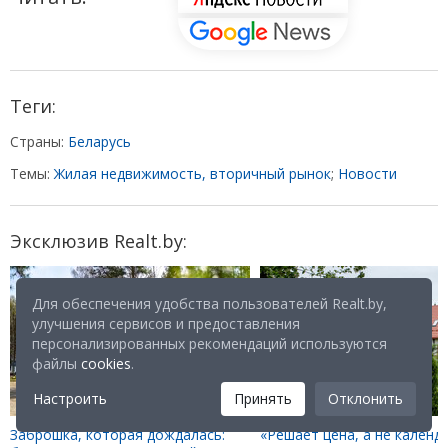
Теги:
Страны:
Беларусь
Темы:
Жилая недвижимость, вторичный рынок
;
Новости
Эксклюзив Realt.by:
Для обеспечения удобства пользователей Realt.by,
улучшения сервисов и предоставления
персонализированных рекомендаций используются
файлы
cookies
.
Настроить
Принять
Отклонить
Заброшка, которая дождалась:
«Решает цена, а не календа