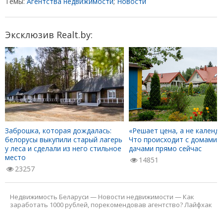
Темы:
Агентства недвижимости
;
Новости
Эксклюзив Realt.by:
Заброшка, которая дождалась:
«Решает цена, а не календа
белорусы выкупили старый лагерь
Что происходит с домами 
у леса и сделали из него стильное
дачами прямо сейчас
место
14851
23257
Недвижимость Беларуси
—
Новости недвижимости
—
Как
заработать 1000 рублей, порекомендовав агентство? Лайфхак