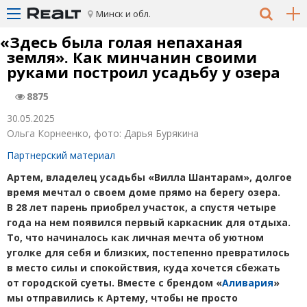
Минск и обл.
«
Здесь была голая непаханая
земля». Как минчанин своими
руками построил усадьбу у озера
8875
30.05.2025
Ольга Корнеенко, фото: Дарья Бурякина
Партнерский материал
Артем, владелец усадьбы
«
Вилла Шантарам», долгое
время мечтал о своем доме прямо на берегу озера.
В 28 лет парень приобрел участок, а спустя четыре
года на нем появился первый каркасник для отдыха.
То, что начиналось как личная мечта об уютном
уголке для себя и близких, постепенно превратилось
в место силы и спокойствия, куда хочется сбежать
от городской суеты.
Вместе с брендом
«
Аливария
»
мы отправились к Артему, чтобы не просто