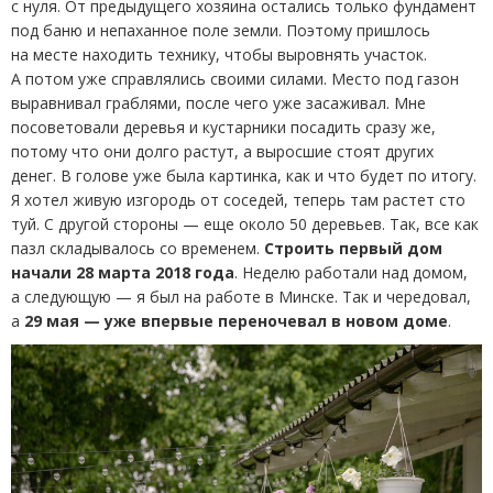
с нуля. От предыдущего хозяина остались только фундамент
под баню и непаханное поле земли. Поэтому пришлось
на месте находить технику, чтобы выровнять участок.
А потом уже справлялись своими силами. Место под газон
выравнивал граблями, после чего уже засаживал. Мне
посоветовали деревья и кустарники посадить сразу же,
потому что они долго растут, а выросшие стоят других
денег. В голове уже была картинка, как и что будет по итогу.
Я хотел живую изгородь от соседей, теперь там растет сто
туй. С другой стороны — еще около 50 деревьев. Так, все как
пазл складывалось со временем.
Строить первый дом
начали 28 марта 2018 года
. Неделю работали над домом,
а следующую — я был на работе в Минске. Так и чередовал,
а
29 мая — уже впервые переночевал в новом доме
.