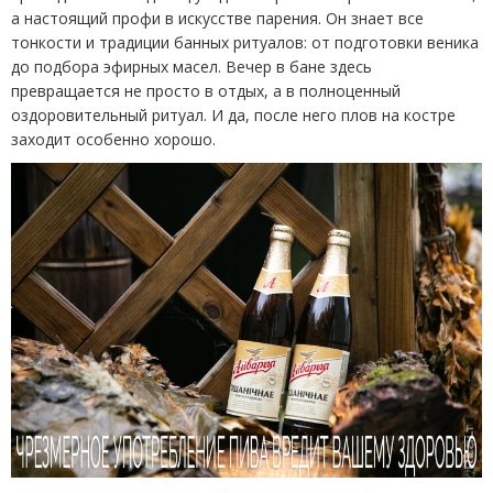
а настоящий профи в искусстве парения. Он знает все
тонкости и традиции банных ритуалов: от подготовки веника
до подбора эфирных масел. Вечер в бане здесь
превращается не просто в отдых, а в полноценный
оздоровительный ритуал. И да, после него плов на костре
заходит особенно хорошо.