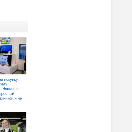
в покупку,
рать
. Нашли в
ересный
ехникой и не