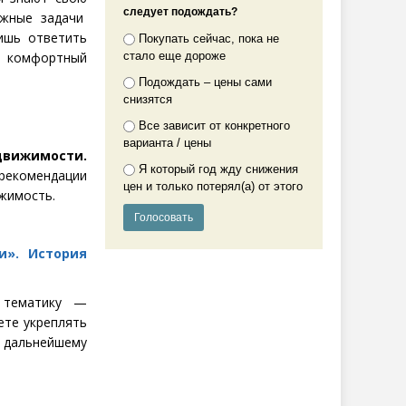
следует подождать?
ажные задачи
ишь ответить
Покупать сейчас, пока не
стало еще дороже
о комфортный
Подождать – цены сами
снизятся
Все зависит от конкретного
варианта / цены
движимости.
Я который год жду снижения
рекомендации
цен и только потерял(а) от этого
жимость.
и». История
 тематику —
ете укреплять
 дальнейшему