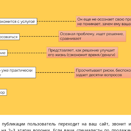
 публикации пользователь переходит на ваш сайт, звонит и
е на 2−3 этапах воронки. Если ваши специалисты по продаж