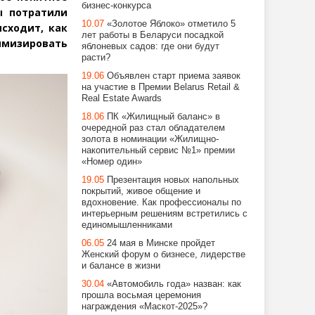
бизнес-конкурса
ы потратили
10.07
«Золотое Яблоко» отметило 5
исходит, как
лет работы в Беларуси посадкой
имизировать
яблоневых садов: где они будут
расти?
19.06
Объявлен старт приема заявок
на участие в Премии Belarus Retail &
Real Estate Awards
18.06
ПК «Жилищный баланс» в
очередной раз стал обладателем
золота в номинации «Жилищно-
накопительный сервис №1» премии
«Номер один»
19.05
Презентация новых напольных
покрытий, живое общение и
вдохновение. Как профессионалы по
интерьерным решениям встретились с
единомышленниками
06.05
24 мая в Минске пройдет
Женский форум о бизнесе, лидерстве
и балансе в жизни
30.04
«Автомобиль года» назван: как
прошла восьмая церемония
награждения «Маскот-2025»?