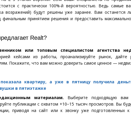
тоится с практически 100%-й вероятностью. Ведь самые в
ка возражений) будут решены уже заранее. Вам останется л
д финальным принятием решения и предоставить максимальн
предлагает
Realt
?
венником или топовым специалистом агентства не
орией кейсами из работы, проанализируйте рынок, дайте 
лям. Покажите, что вам можно доверить самое ценное — недви
показала квартиру, а уже в пятницу получила деньг
вушки в пятиэтажке
едакционным материалам.
Выберите подходящую вам
руйте публикации с охватом +10−15 тысяч просмотров. Вы буд
иции, приводя на сайт или к звонку уже подготовленных к