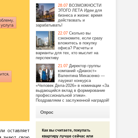
28.07
ВОЗМОЖНОСТИ
ЭТОГО ЛЕТА Идеи для
бизнеса и жизни: время
действовать и
зарабатывать!
22.07
Сколько вы
сэкономите, если сразу
вложитесь в покупку
офиса? Расчеты и
варианты для тех, кто мыслит на
перспективу
21.07
Директор группы
компаний «Дианэст»
Валентина Михасенко —
лауреат конкурса
«Человек Дела-2026» в номинации «За
выдающийся вклад в формирование
профессиональной этики».
Поздравляем с заслуженной наградой!
Опрос
ли оставляет
Как вы считаете, покупать
квартиру лучше сейчас или
ам знают свою