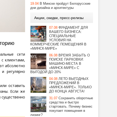
19.04
В Минске пройдут Белорусские
дни дизайна и архитектуры
Акции, скидки, пресс-релизы
07.08
ФУНДАМЕНТ ДЛЯ
ВАШЕГО БИЗНЕСА:
СПЕЦИАЛЬНЫЕ
УСЛОВИЯ НА
иторию
КОММЕРЧЕСКИЕ ПОМЕЩЕНИЯ В
«МИНСК-МИРЕ»
иальные сети
06.08
ВРЕМЯ ЗАБЫТЬ О
ПОИСКЕ ПАРКОВКИ:
 с клиентами,
МАШИНО-МЕСТА В
ают абсолютно
«МИНСК-МИРЕ» С
 и регулярно
ВЫГОДОЙ ДО 20%
04.08
ЛЕТО ВЫГОДНЫХ
ПРЕДЛОЖЕНИЙ В
 или оставить
«МИНСК-МИРЕ». ТОЛЬКО
ваны. Если же
ДО КОНЦА АВГУСТА!
ы существенно
31.07
Сохранить оборотные
средства и быстро
стартовать. Почему бизнес
покупает помещения в
лизинг?