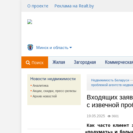
О проекте
Реклама на Realt.by
Минск и область
Жилая
Загородная
Коммерческа
Поиск
Новости недвижимости
Недвижимость Беларуси
проблемой агентств недви
Аналитика
Акции, скидки, пресс-релизы
Входящих заяв
Архив новостей
с извечной пр
19.05.2025
3601
Как часто клиент 
«
подумать» и больш