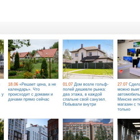
я
18.06
«Решает цена, а не
01.07
Дом возле гольф-
27.07
Сдела
календарь». Что
полей дешевле рынка:
можно выиг
 у
происходит с домами и
два этажа, в каждой
автомобиль
дачами прямо сейчас
спальне свой санузел.
Минске инт
Побывали внутри
магазин с т
только