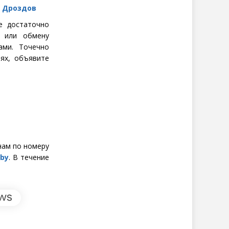
е Дроздов
е достаточно
е или обмену
ами. Точечно
ях, объявите
нам по номеру
.by
. В течение