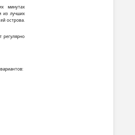
их минутах
и из лучших
жей острова.
т регулярно
вариантов: