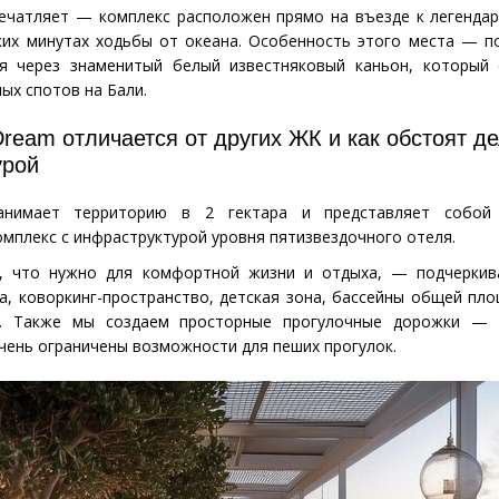
печатляет — комплекс расположен прямо на въезде к легенда
ьких минутах ходьбы от океана. Особенность этого места — 
я через знаменитый белый известняковый каньон, который
ых спотов на Бали.
ream отличается от других ЖК и как обстоят д
урой
нимает территорию в 2 гектара и представляет собой
мплекс с инфраструктурой уровня пятизвездочного отеля.
, что нужно для комфортной жизни и отдыха, — подчеркив
, коворкинг-пространство, детская зона, бассейны общей пл
в. Также мы создаем просторные прогулочные дорожки — 
очень ограничены возможности для пеших прогулок.