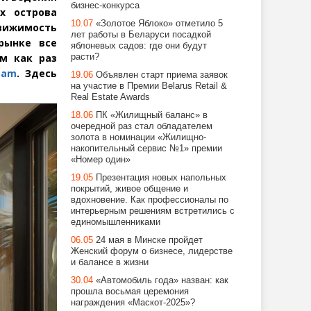
бизнес-конкурса
х острова
10.07
«Золотое Яблоко» отметило 5
движимость
лет работы в Беларуси посадкой
рынке все
яблоневых садов: где они будут
м как раз
расти?
eam
. Здесь
19.06
Объявлен старт приема заявок
на участие в Премии Belarus Retail &
Real Estate Awards
18.06
ПК «Жилищный баланс» в
очередной раз стал обладателем
золота в номинации «Жилищно-
накопительный сервис №1» премии
«Номер один»
19.05
Презентация новых напольных
покрытий, живое общение и
вдохновение. Как профессионалы по
интерьерным решениям встретились с
единомышленниками
06.05
24 мая в Минске пройдет
Женский форум о бизнесе, лидерстве
и балансе в жизни
30.04
«Автомобиль года» назван: как
прошла восьмая церемония
награждения «Маскот-2025»?