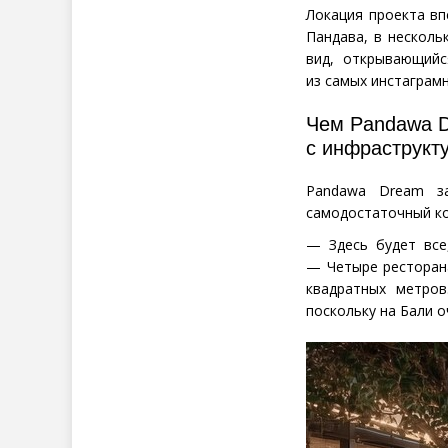
Локация проекта в
Пандава, в нескол
вид, открывающийс
из самых инстаграмн
Чем Pandawa D
с инфраструкт
Pandawa Dream за
самодостаточный ко
— Здесь будет все
— Четыре ресторана
квадратных метро
поскольку на Бали 