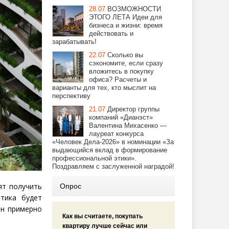
28.07
ВОЗМОЖНОСТИ
ЭТОГО ЛЕТА Идеи для
бизнеса и жизни: время
действовать и
зарабатывать!
22.07
Сколько вы
сэкономите, если сразу
вложитесь в покупку
офиса? Расчеты и
варианты для тех, кто мыслит на
перспективу
21.07
Директор группы
компаний «Дианэст»
Валентина Михасенко —
лауреат конкурса
«Человек Дела-2026» в номинации «За
выдающийся вклад в формирование
профессиональной этики».
Поздравляем с заслуженной наградой!
ят получить
Опрос
тика будет
ен примерно
Как вы считаете, покупать
квартиру лучше сейчас или