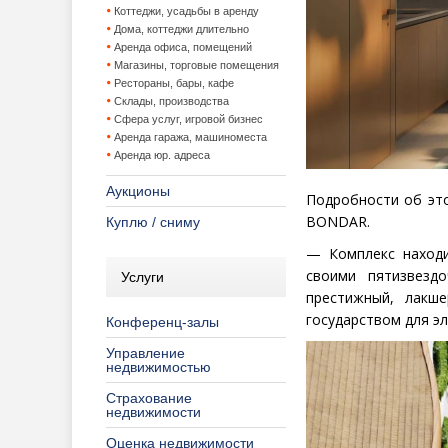
Коттеджи, усадьбы в аренду
Дома, коттеджи длительно
Аренда офиса, помещений
Магазины, торговые помещения
Рестораны, бары, кафе
Склады, производства
Сфера услуг, игровой бизнес
Аренда гаража, машиноместа
Аренда юр. адреса
Аукционы
Подробности об это
BONDAR.
Куплю / сниму
— Комплекс находи
своими пятизвезд
Услуги
престижный, лакш
государством для э
Конференц-залы
Управление
недвижимостью
Страхование
недвижимости
Оценка недвижимости