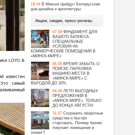
19.04
В Минске пройдут Белорусские
дни дизайна и архитектуры
Акции, скидки, пресс-релизы
07.08
ФУНДАМЕНТ ДЛЯ
ВАШЕГО БИЗНЕСА:
СПЕЦИАЛЬНЫЕ
УСЛОВИЯ НА
КОММЕРЧЕСКИЕ ПОМЕЩЕНИЯ В
«МИНСК-МИРЕ»
щика LOYO &
06.08
ВРЕМЯ ЗАБЫТЬ О
ПОИСКЕ ПАРКОВКИ:
МАШИНО-МЕСТА В
ий известен
«МИНСК-МИРЕ» С
 Это самый
ВЫГОДОЙ ДО 20%
азвиваемый
04.08
ЛЕТО ВЫГОДНЫХ
ПРЕДЛОЖЕНИЙ В
«МИНСК-МИРЕ». ТОЛЬКО
ДО КОНЦА АВГУСТА!
31.07
Сохранить оборотные
средства и быстро
стартовать. Почему бизнес
покупает помещения в
лизинг?