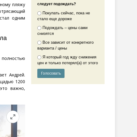
рному пляжу
следует подождать?
потрясающий
Покупать сейчас, пока не
 стал одним
стало еще дороже
Подождать – цены сами
снизятся
ела
Все зависит от конкретного
варианта / цены
Я который год жду снижения
 полностью
цен и только потерял(а) от этого
ает Андрей.
ощадью 1200
это важно,