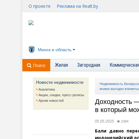
О проекте
Реклама на Realt.by
Минск и область
Жилая
Загородная
Коммерческа
Поиск
Новости недвижимости
Недвижимость Беларус
можно выгодно вложить
Аналитика
Акции, скидки, пресс-релизы
Доходность —
Архив новостей
в который мо
05.05.2025
2394
Бали давно пере
индонезийский ос