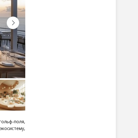
ольф-поля,
косистему,