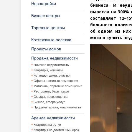
Новостройки
бизнеса. И неуд
выросла на 300% 
Бизнес центры
составляет 12−1
большего количе
Торговые центры
об одном из ни
можно купить нед
Коттеджные поселки
Проекты домов
Продажа недвижимости
Элитная недвижимость
Квартиры, комнаты
Коттеджи, дома, участки
Офисы, нежилые помещения
Магазины, торговые помещения
Рестораны, бары, кафе
Склады, производства
Бизнес, сфера услуг
Продажа гаража, машиноместа
Аренда недвижимости
Квартира на сутки
Квартиры на длительный срок