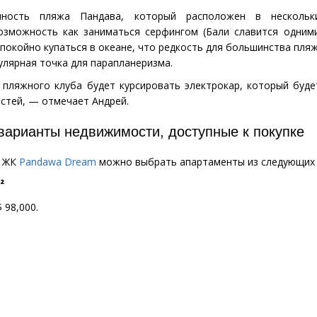
нность пляжа Пандава, который расположен в нескольк
озможность как заниматься серфингом
(
Бали славится одним
 спокойно купаться в океане, что редкость для большинства пля
улярная точка для парапланеризма.
пляжного клуба будет курсировать электрокар, который буде
остей, — отмечает Андрей.
 варианты недвижимости, доступные к покупке
в ЖК
Pandawa Dream
можно выбрать апартаменты из следующих 
²
 98,000.