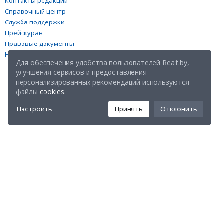
Контакты редакции
Справочный центр
Служба поддержки
Прейскурант
Правовые документы
Настройка файлов cookies
Для обеспечения удобства пользователей Realt.by,
улучшения сервисов и предоставления
персонализированных рекомендаций используются
файлы
cookies
.
Настроить
Принять
Отклонить
Мы в соц. сетях:
Скачайте мобильное приложение Realt Mobile: