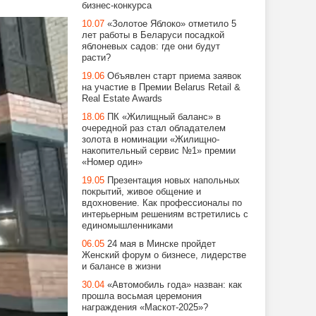
бизнес-конкурса
10.07
«Золотое Яблоко» отметило 5
лет работы в Беларуси посадкой
яблоневых садов: где они будут
расти?
19.06
Объявлен старт приема заявок
на участие в Премии Belarus Retail &
Real Estate Awards
18.06
ПК «Жилищный баланс» в
очередной раз стал обладателем
золота в номинации «Жилищно-
накопительный сервис №1» премии
«Номер один»
19.05
Презентация новых напольных
покрытий, живое общение и
вдохновение. Как профессионалы по
интерьерным решениям встретились с
единомышленниками
06.05
24 мая в Минске пройдет
Женский форум о бизнесе, лидерстве
и балансе в жизни
30.04
«Автомобиль года» назван: как
прошла восьмая церемония
награждения «Маскот-2025»?