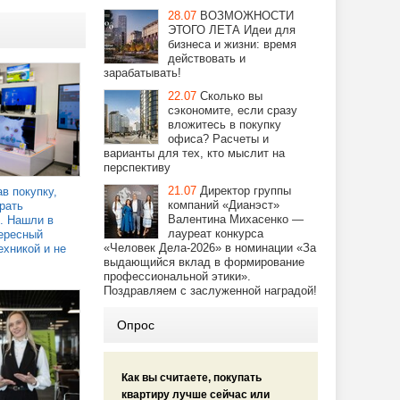
28.07
ВОЗМОЖНОСТИ
ЭТОГО ЛЕТА Идеи для
бизнеса и жизни: время
действовать и
зарабатывать!
22.07
Сколько вы
сэкономите, если сразу
вложитесь в покупку
офиса? Расчеты и
варианты для тех, кто мыслит на
перспективу
21.07
Директор группы
в покупку,
компаний «Дианэст»
рать
Валентина Михасенко —
. Нашли в
лауреат конкурса
ересный
«Человек Дела-2026» в номинации «За
ехникой и не
выдающийся вклад в формирование
профессиональной этики».
Поздравляем с заслуженной наградой!
Опрос
Как вы считаете, покупать
квартиру лучше сейчас или