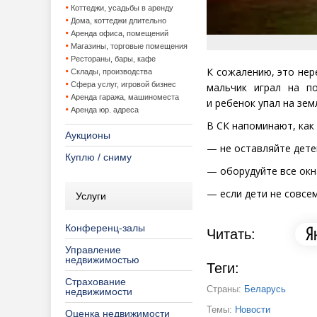
Коттеджи, усадьбы в аренду
Дома, коттеджи длительно
Аренда офиса, помещений
Магазины, торговые помещения
Рестораны, бары, кафе
К сожалению, это нере
Склады, производства
Сфера услуг, игровой бизнес
мальчик играл на п
Аренда гаража, машиноместа
и ребенок упал на зе
Аренда юр. адреса
В СК напоминают, как
Аукционы
— не оставляйте дете
Куплю / сниму
— оборудуйте все окн
— если дети не совсе
Услуги
Конференц-залы
Читать:
Управление
недвижимостью
Теги:
Страхование
Страны:
Беларусь
недвижимости
Темы:
Новости
Оценка недвижимости