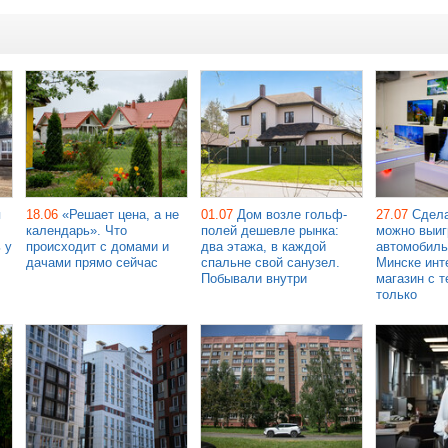
я
18.06
«Решает цена, а не
01.07
Дом возле гольф-
27.07
Сдела
календарь». Что
полей дешевле рынка:
можно выиг
 у
происходит с домами и
два этажа, в каждой
автомобиль
дачами прямо сейчас
спальне свой санузел.
Минске инт
Побывали внутри
магазин с т
только