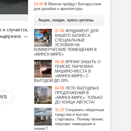
19.04
В Минске пройдут Белорусские
дни дизайна и архитектуры
Акции, скидки, пресс-релизы
о и случается,
07.08
ФУНДАМЕНТ ДЛЯ
ВАШЕГО БИЗНЕСА:
 выдержала —
СПЕЦИАЛЬНЫЕ
УСЛОВИЯ НА
КОММЕРЧЕСКИЕ ПОМЕЩЕНИЯ В
«МИНСК-МИРЕ»
06.08
ВРЕМЯ ЗАБЫТЬ О
ПОИСКЕ ПАРКОВКИ:
МАШИНО-МЕСТА В
«МИНСК-МИРЕ» С
ВЫГОДОЙ ДО 20%
04.08
ЛЕТО ВЫГОДНЫХ
ПРЕДЛОЖЕНИЙ В
«МИНСК-МИРЕ». ТОЛЬКО
ДО КОНЦА АВГУСТА!
31.07
Сохранить оборотные
средства и быстро
стартовать. Почему бизнес
покупает помещения в
лизинг?