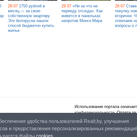
0
28.07
1750 рублей в
29.07
«Ни за что не
29.07
Ставк
месяц — за свою
перееду отсюда». Как
покупку но
ар
собственную квартиру.
живется в панельках
вторички. 
Эти белоруски нашли
напротив Минск-Мира
отвечаем н
способ бюджетно купить
вопросы о 
жилье
Использование портала означает
конфиденциальности
. Оплата за
публичного договора
.
беспечения удобства пользователей Realt.by, улучшения
Наш рейтинг:
4.87
из
5
(на основ
сов и предоставления персонализированных рекомендаци
льзуются файлы
cookies
.