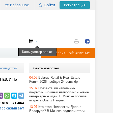
Избранное
Войти
Регистрация
Калькулятор валют
Добавить объявление
Лента новостей
пасить детей?
опасить
04.08
Belarus Retail & Real Estate
Forum 2026 пройдет 24 сентября
15.07
Презентация напольных
покрытий, мощный нетворкинг и новые
интерьерные идеи. В Минске прошла
встреча Quartz Parquet
того этажа
13.07
Кто стал Человеком Дела в
ассказывает
Беларуси? В Минске подвели итоги