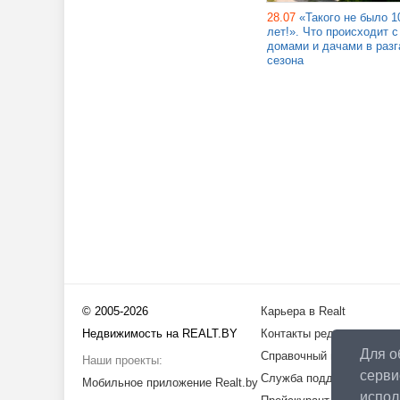
28.07
«Такого не было 1
лет!». Что происходит с
домами и дачами в разг
сезона
© 2005-2026
Карьера в Realt
Недвижимость на REALT.BY
Контакты редакции
Для о
Справочный центр
Наши проекты:
серви
Служба поддержки
Мобильное приложение Realt.by
испо