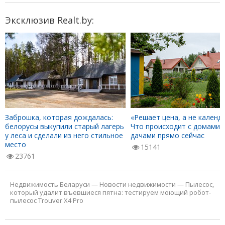
Эксклюзив Realt.by:
Заброшка, которая дождалась:
«Решает цена, а не календа
белорусы выкупили старый лагерь
Что происходит с домами 
у леса и сделали из него стильное
дачами прямо сейчас
место
15141
23761
Недвижимость Беларуси
—
Новости недвижимости
—
Пылесос,
который удалит въевшиеся пятна: тестируем моющий робот-
пылесос Trouver X4 Pro