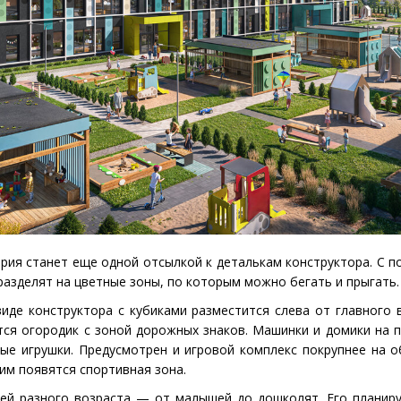
ия станет еще одной отсылкой к деталькам конструктора. С 
азделят на цветные зоны, по которым можно бегать и прыгать.
иде конструктора с кубиками разместится слева от главного в
ся огородик с зоной дорожных знаков. Машинки и домики на 
ые игрушки. Предусмотрен и игровой комплекс покрупнее на 
им появятся спортивная зона.
тей разного возраста — от малышей до дошколят. Его планир