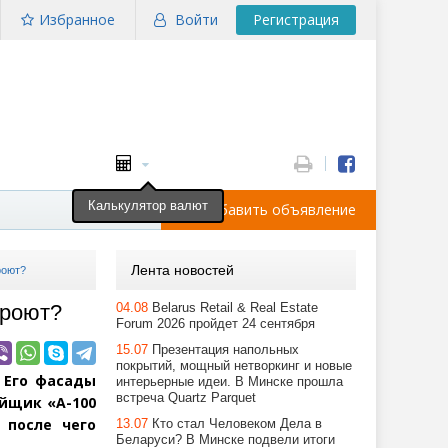
Избранное
Войти
Регистрация
Калькулятор валют
Добавить объявление
Лента новостей
роют?
кроют?
04.08
Belarus Retail & Real Estate
Forum 2026 пройдет 24 сентября
15.07
Презентация напольных
покрытий, мощный нетворкинг и новые
 Его фасады
интерьерные идеи. В Минске прошла
встреча Quartz Parquet
ойщик
«
А-100
 после чего
13.07
Кто стал Человеком Дела в
Беларуси? В Минске подвели итоги