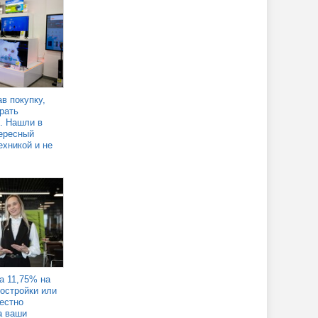
в покупку,
рать
. Нашли в
ересный
ехникой и не
а 11,75% на
востройки или
Честно
а ваши