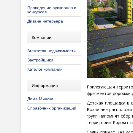
Проведение аукционов и
конкурсов
Дизайн интерьера
Компании
Агентства недвижимости
Застройщики
Каталог компаний
Информация
Прилегающая территор
фрагментов дорожки р
Дома Минска
Детская площадка в в
Справочник организаций
Возле нее расположит
групп напомнят сборн
территории. Рядом с н
Садик примет 240 де