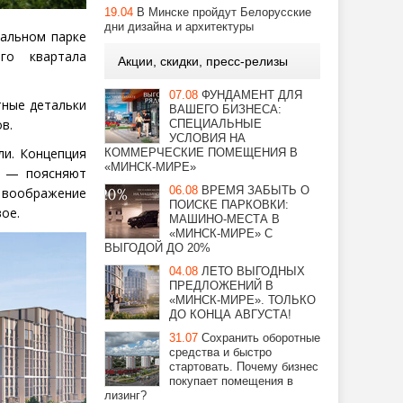
19.04
В Минске пройдут Белорусские
дни дизайна и архитектуры
ральном парке
го квартала
Акции, скидки, пресс-релизы
07.08
ФУНДАМЕНТ ДЛЯ
тные детальки
ВАШЕГО БИЗНЕСА:
в.
СПЕЦИАЛЬНЫЕ
УСЛОВИЯ НА
ли. Концепция
КОММЕРЧЕСКИЕ ПОМЕЩЕНИЯ В
«МИНСК-МИРЕ»
, — поясняют
06.08
ВРЕМЯ ЗАБЫТЬ О
воображение
ПОИСКЕ ПАРКОВКИ:
ое.
МАШИНО-МЕСТА В
«МИНСК-МИРЕ» С
ВЫГОДОЙ ДО 20%
04.08
ЛЕТО ВЫГОДНЫХ
ПРЕДЛОЖЕНИЙ В
«МИНСК-МИРЕ». ТОЛЬКО
ДО КОНЦА АВГУСТА!
31.07
Сохранить оборотные
средства и быстро
стартовать. Почему бизнес
покупает помещения в
лизинг?