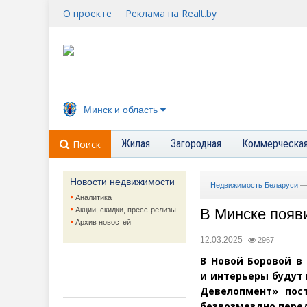
О проекте
Реклама на Realt.by
Минск и область
Жилая
Загородная
Коммерческа
Поиск
Новости недвижимости
Недвижимость Беларуси
Аналитика
Акции, скидки, пресс-релизы
В Минске появи
Архив новостей
12.03.2025
2967
В Новой Боровой в
и интерьеры будут
Девелопмент» пос
безвозмездно перед