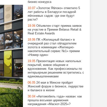
бизнес-конкурса
10.07
«Золотое Яблоко» отметило 5
лет работы в Беларуси посадкой
яблоневых садов: где они будут
расти?
19.06
Объявлен старт приема заявок
на участие в Премии Belarus Retail &
Real Estate Awards
18.06
ПК «Жилищный баланс» в
очередной раз стал обладателем
золота в номинации «Жилищно-
накопительный сервис №1» премии
«Номер один»
19.05
Презентация новых напольных
покрытий, живое общение и
вдохновение. Как профессионалы по
интерьерным решениям встретились с
единомышленниками
06.05
24 мая в Минске пройдет
Женский форум о бизнесе, лидерстве
и балансе в жизни
30.04
«Автомобиль года» назван: как
прошла восьмая церемония
награждения «Маскот-2025»?