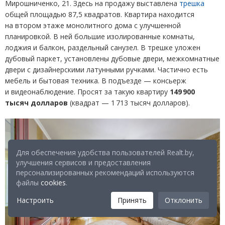
Мирошниченко, 21. Здесь на продажу выставлена
трешка
общей площадью 87,5 квадратов. Квартира находится
на втором этаже монолитного дома с улучшенной
планировкой. В ней большие изолированные комнаты,
лоджия и балкон, раздельный санузел. В трешке уложен
дубовый паркет, установлены дубовые двери, межкомнатные
двери с дизайнерскими латунными ручками. Частично есть
мебель и бытовая техника. В подъезде — консьерж
и видеонаблюдение. Просят за такую квартиру
149 900
тысяч долларов
(
квадрат — 1 713 тысяч долларов).
Для обеспечения удобства пользователей Realt.by,
улучшения сервисов и предоставления
персонализированных рекомендаций используются
файлы
cookies
.
Настроить
Принять
Отклонить