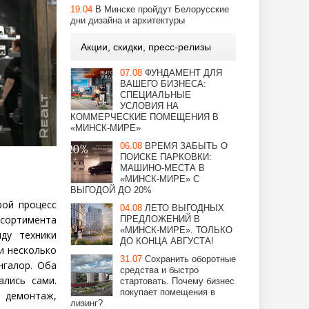
19.04
В Минске пройдут Белорусские
дни дизайна и архитектуры
Акции, скидки, пресс-релизы
07.08
ФУНДАМЕНТ ДЛЯ
ВАШЕГО БИЗНЕСА:
СПЕЦИАЛЬНЫЕ
УСЛОВИЯ НА
КОММЕРЧЕСКИЕ ПОМЕЩЕНИЯ В
«МИНСК-МИРЕ»
06.08
ВРЕМЯ ЗАБЫТЬ О
ПОИСКЕ ПАРКОВКИ:
МАШИНО-МЕСТА В
«МИНСК-МИРЕ» С
ВЫГОДОЙ ДО 20%
рой процесс
04.08
ЛЕТО ВЫГОДНЫХ
ссортимента
ПРЕДЛОЖЕНИЙ В
«МИНСК-МИРЕ». ТОЛЬКО
ду техники
ДО КОНЦА АВГУСТА!
и несколько
31.07
Сохранить оборотные
нгалор. Оба
средства и быстро
ались сами.
стартовать. Почему бизнес
покупает помещения в
 демонтаж,
лизинг?