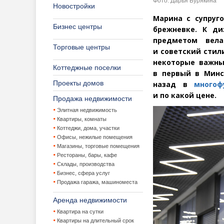
Фото: Дарья Бурякина
Новостройки
Марина с супруг
Бизнес центры
брежневке. К д
предметом вела
Торговые центры
и советский стил
некоторые важны
Коттеджные поселки
в первый в Минс
Проекты домов
назад в
многоф
и по какой цене.
Продажа недвижимости
Элитная недвижимость
Квартиры, комнаты
Коттеджи, дома, участки
Офисы, нежилые помещения
Магазины, торговые помещения
Рестораны, бары, кафе
Склады, производства
Бизнес, сфера услуг
Продажа гаража, машиноместа
Аренда недвижимости
Квартира на сутки
Квартиры на длительный срок