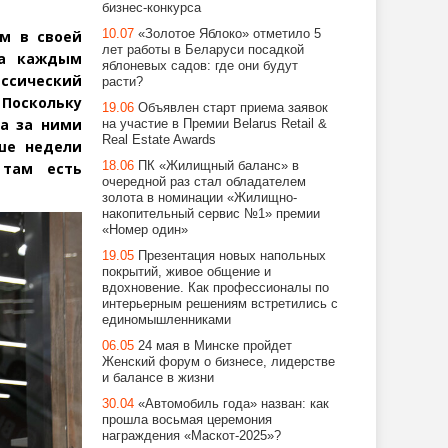
бизнес-конкурса
10.07
«Золотое Яблоко» отметило 5
ом в своей
лет работы в Беларуси посадкой
за каждым
яблоневых садов: где они будут
ссический
расти?
 Поскольку
19.06
Объявлен старт приема заявок
ла за ними
на участие в Премии Belarus Retail &
Real Estate Awards
ше недели
18.06
ПК «Жилищный баланс» в
 там есть
очередной раз стал обладателем
золота в номинации «Жилищно-
накопительный сервис №1» премии
«Номер один»
19.05
Презентация новых напольных
покрытий, живое общение и
вдохновение. Как профессионалы по
интерьерным решениям встретились с
единомышленниками
06.05
24 мая в Минске пройдет
Женский форум о бизнесе, лидерстве
и балансе в жизни
30.04
«Автомобиль года» назван: как
прошла восьмая церемония
награждения «Маскот-2025»?