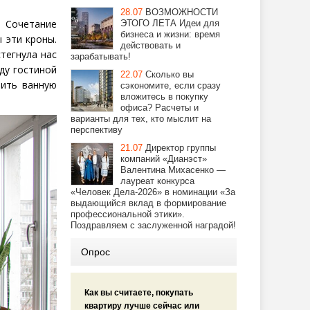
28.07
ВОЗМОЖНОСТИ
 Сочетание
ЭТОГО ЛЕТА Идеи для
бизнеса и жизни: время
 эти кроны.
действовать и
тегнула нас
зарабатывать!
ду гостиной
22.07
Сколько вы
рить ванную
сэкономите, если сразу
вложитесь в покупку
офиса? Расчеты и
варианты для тех, кто мыслит на
перспективу
21.07
Директор группы
компаний «Дианэст»
Валентина Михасенко —
лауреат конкурса
«Человек Дела-2026» в номинации «За
выдающийся вклад в формирование
профессиональной этики».
Поздравляем с заслуженной наградой!
Опрос
Как вы считаете, покупать
квартиру лучше сейчас или