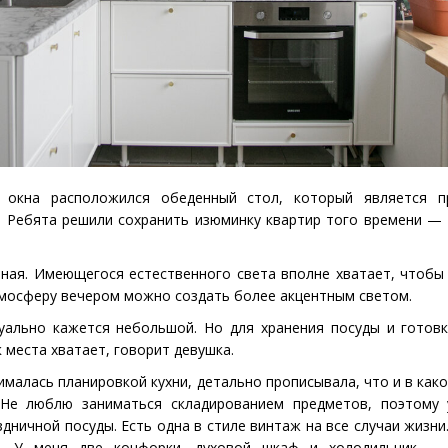
о окна расположился обеденный стол, который является п
ю. Ребята решили сохранить изюминку квартир того времени —
ная. Имеющегося естественного света вполне хватает, чтобы
мосферу вечером можно создать более акцентным светом.
зуально кажется небольшой. Но для хранения посуды и готов
 места хватает, говорит девушка.
ималась планировкой кухни, детально прописывала, что и в как
 Не люблю заниматься складированием предметов, поэтому
дничной посуды. Есть одна в стиле винтаж на все случаи жизни
я. У меня две конфорки, духовой шкаф и холодильник —