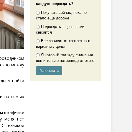
следует подождать?
Покупать сейчас, пока не
стало еще дороже
Подождать – цены сами
снизятся
Все зависит от конкретного
варианта / цены
Я который год жду снижения
роводником
цен и только потерял(а) от этого
 окно между
 днем пойти
ки на семью
ом шкафчике
 у меня нет
. С техникой
 все самое