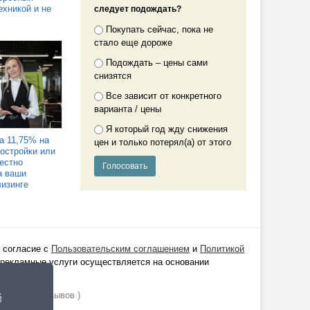
ехникой и не
следует подождать?
Покупать сейчас, пока не
стало еще дороже
Подождать – цены сами
снизятся
Все зависит от конкретного
варианта / цены
Я который год жду снижения
а 11,75% на
цен и только потерял(а) от этого
востройки или
Честно
а ваши
лизинге
 согласие с
Пользовательским соглашением
и
Политикой
 рекламные услуги осуществляется на основании
ании
1529
отзывов )
й