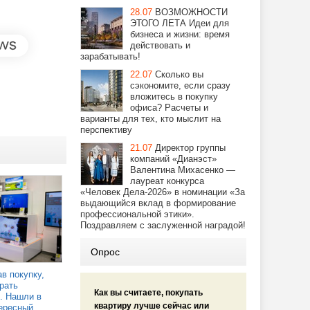
28.07
ВОЗМОЖНОСТИ
ЭТОГО ЛЕТА Идеи для
бизнеса и жизни: время
действовать и
зарабатывать!
22.07
Сколько вы
сэкономите, если сразу
вложитесь в покупку
офиса? Расчеты и
варианты для тех, кто мыслит на
перспективу
21.07
Директор группы
компаний «Дианэст»
Валентина Михасенко —
лауреат конкурса
«Человек Дела-2026» в номинации «За
выдающийся вклад в формирование
профессиональной этики».
Поздравляем с заслуженной наградой!
Опрос
в покупку,
рать
Как вы считаете, покупать
. Нашли в
квартиру лучше сейчас или
ересный