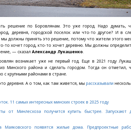
ть решение по Боровлянам. Это уже город. Надо думать, ч
ород, деревня, городской поселок или что-то другое? И в с
 мы должны принять это решение, потому что жители этого ме
кто-то хочет город, кто-то хочет деревню. Мы должны определит
ение, — сказал
Александр
Лукашенко
.
ровлян возникает уже не первый год. Еще в 2021 году Лука
из Минского района и сделать городом. Тогда он отметил, 
о с крупными районами в стране.
то деревня. А о том, как там живется, мы
рассказывали
нескольк
ток. 11 самых интересных минских строек в 2025 году
ты от Минлесхоза получится купить быстрее. Запускают 
а Маяковского появятся жилые дома. Предпроектные раб