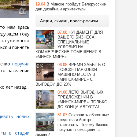
19.04
В Минске пройдут Белорусские
дни дизайна и архитектуры
Акции, скидки, пресс-релизы
то нам здесь
07.08
ФУНДАМЕНТ ДЛЯ
ледующем году
ВАШЕГО БИЗНЕСА:
ста уже много
СПЕЦИАЛЬНЫЕ
ься и принять
УСЛОВИЯ НА
КОММЕРЧЕСКИЕ ПОМЕЩЕНИЯ В
«МИНСК-МИРЕ»
шенко
поручил
06.08
ВРЕМЯ ЗАБЫТЬ О
ПОИСКЕ ПАРКОВКИ:
что население
МАШИНО-МЕСТА В
«МИНСК-МИРЕ» С
ВЫГОДОЙ ДО 20%
о лет назад.
04.08
ЛЕТО ВЫГОДНЫХ
ПРЕДЛОЖЕНИЙ В
«МИНСК-МИРЕ». ТОЛЬКО
ДО КОНЦА АВГУСТА!
31.07
Сохранить оборотные
девять новых
средства и быстро
стартовать. Почему бизнес
покупает помещения в
оты в стадии
лизинг?