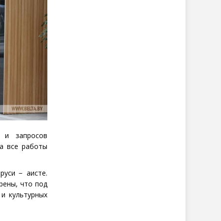
 и запросов
 а все работы
руси − аисте.
рены, что под
 и культурных