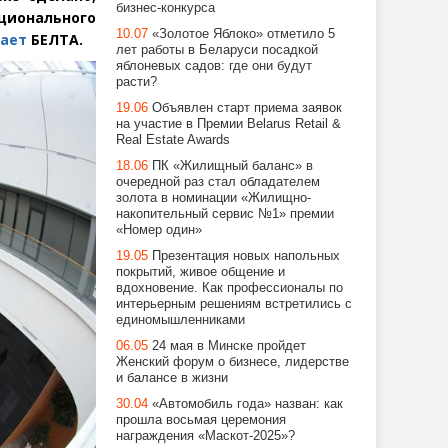
бизнес-конкурса
ционального
10.07
«Золотое Яблоко» отметило 5
ает
БЕЛТА.
лет работы в Беларуси посадкой
яблоневых садов: где они будут
расти?
19.06
Объявлен старт приема заявок
на участие в Премии Belarus Retail &
Real Estate Awards
18.06
ПК «Жилищный баланс» в
очередной раз стал обладателем
золота в номинации «Жилищно-
накопительный сервис №1» премии
«Номер один»
19.05
Презентация новых напольных
покрытий, живое общение и
вдохновение. Как профессионалы по
интерьерным решениям встретились с
единомышленниками
06.05
24 мая в Минске пройдет
Женский форум о бизнесе, лидерстве
и балансе в жизни
30.04
«Автомобиль года» назван: как
прошла восьмая церемония
награждения «Маскот-2025»?