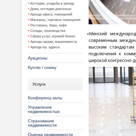
Коттеджи, усадьбы в аренду
Дома, коттеджи длительно
Аренда офиса, помещений
Магазины, торговые помещения
Рестораны, бары, кафе
Склады, производства
«
Минский междунаро
Сфера услуг, игровой бизнес
современным междун
Аренда гаража, машиноместа
высоким стандартам
Аренда юр. адреса
подключения к комм
Аукционы
широкой конгрессно-д
Куплю / сниму
Услуги
Конференц-залы
Управление
недвижимостью
Страхование
недвижимости
Оценка недвижимости