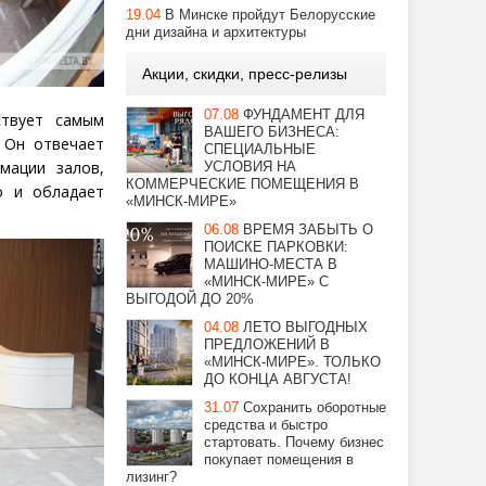
19.04
В Минске пройдут Белорусские
дни дизайна и архитектуры
Акции, скидки, пресс-релизы
07.08
ФУНДАМЕНТ ДЛЯ
ствует самым
ВАШЕГО БИЗНЕСА:
 Он отвечает
СПЕЦИАЛЬНЫЕ
мации залов,
УСЛОВИЯ НА
КОММЕРЧЕСКИЕ ПОМЕЩЕНИЯ В
о и обладает
«МИНСК-МИРЕ»
06.08
ВРЕМЯ ЗАБЫТЬ О
ПОИСКЕ ПАРКОВКИ:
МАШИНО-МЕСТА В
«МИНСК-МИРЕ» С
ВЫГОДОЙ ДО 20%
04.08
ЛЕТО ВЫГОДНЫХ
ПРЕДЛОЖЕНИЙ В
«МИНСК-МИРЕ». ТОЛЬКО
ДО КОНЦА АВГУСТА!
31.07
Сохранить оборотные
средства и быстро
стартовать. Почему бизнес
покупает помещения в
лизинг?