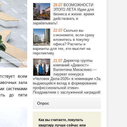
28.07
ВОЗМОЖНОСТИ
ЭТОГО ЛЕТА Идеи для
бизнеса и жизни: время
действовать и
зарабатывать!
22.07
Сколько вы
сэкономите, если сразу
вложитесь в покупку
офиса? Расчеты и
варианты для тех, кто мыслит на
перспективу
21.07
Директор группы
компаний «Дианэст»
Валентина Михасенко —
лауреат конкурса
тствует всем
«Человек Дела-2026» в номинации «За
авочных зала
выдающийся вклад в формирование
профессиональной этики».
ми системами
Поздравляем с заслуженной наградой!
ить до пяти
Опрос
Как вы считаете, покупать
квартиру лучше сейчас или