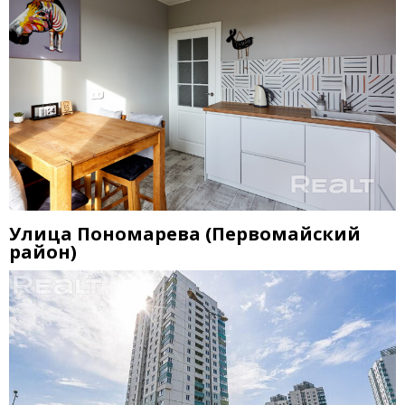
Улица Пономарева
(
Первомайский
район)