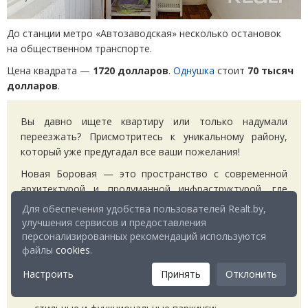
До станции метро
«
Автозаводская» несколько остановок
на общественном транспорте.
Цена квадрата —
1720 долларов
.
Однушка
стоит
70 тысяч
долларов
.
Вы давно ищете квартиру или только надумали
переезжать? Присмотритесь к уникальному району,
который уже предугадал все ваши пожелания!
Новая Боровая — это пространство с современной
архитектурой и продуманной инфраструктурой, где
каждый сможет найти свое место. Комфортное
Для обеспечения удобства пользователей Realt.by,
окружение, возможности для самореализации
улучшения сервисов и предоставления
и саморазвития, десятки решений для улучшения вашей
персонализированных рекомендаций используются
жизни:
файлы
cookies
.
впечатляющие яркостью детские сады;
Настроить
Принять
Отклонить
школы, в которых хочется учиться;