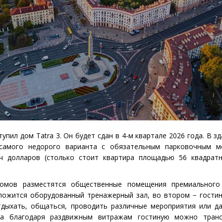
тупил дом T
atra
3. Он будет сдан в 4-м квартале 2026 года. В з
 самого недорого варианта с обязательным парковочным м
ч долларов
(
столько стоит квартира площадью 56 квадрат
омов разместятся общественные помещения премиального 
ложится оборудованный тренажерный зал, во втором − гостин
тдыхать, общаться, проводить различные мероприятия или д
а благодаря раздвижным витражам гостиную можно тран