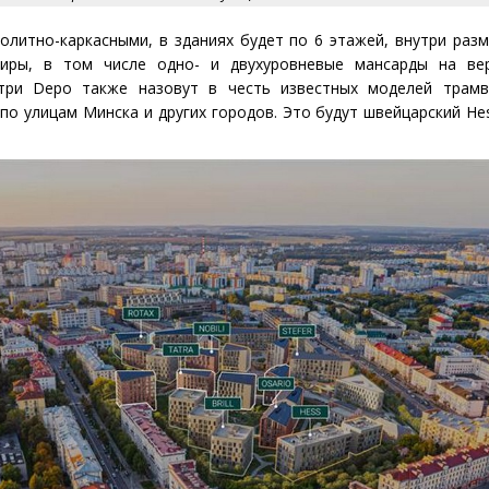
олитно-каркасными, в зданиях будет по 6 этажей, внутри разме
тиры, в том числе одно- и двухуровневые мансарды на вер
три D
epo
также назовут в честь известных моделей трамв
 по улицам Минска и других городов. Это будут швейцарский H
e