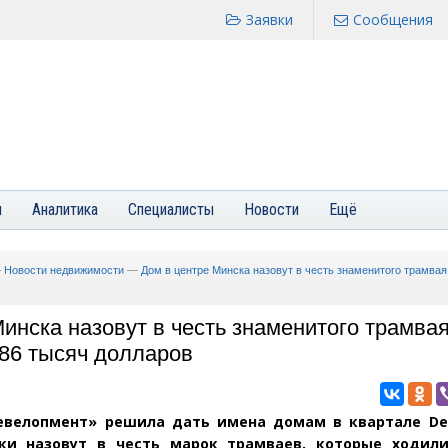
Заявки
Сообщения
я
Аналитика
Специалисты
Новости
Ещё
—
Новости недвижимости
—
Дом в центре Минска назовут в честь знаменитого трамвая
инска назовут в честь знаменитого трамва
286 тысяч долларов
евелопмент» решила дать имена домам в квартале De
йки назовут в честь марок трамваев, которые ходил