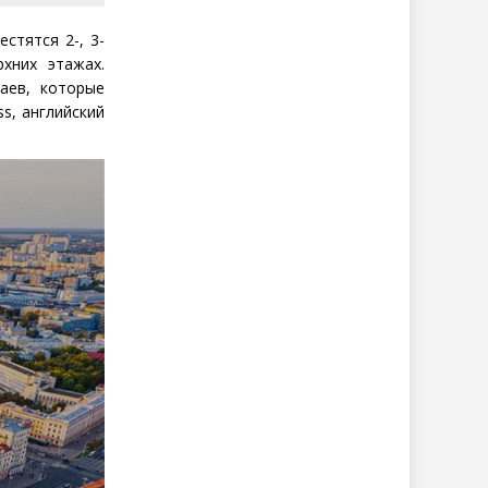
стятся 2-, 3-
хних этажах.
аев, которые
ss
, английский