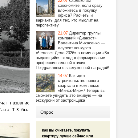
22.07
Сколько вы
сэкономите, если сразу
вложитесь в покупку
офиса? Расчеты и
варианты для тех, кто мыслит на
перспективу
21.07
Директор группы
компаний «Дианэст»
Валентина Михасенко —
лауреат конкурса
«Человек Дела-2026» в номинации «За
выдающийся вклад в формирование
профессиональной этики».
Поздравляем с заслуженной наградой!
14.07
Как идет
строительство нового
квартала в комплексе
«Минск-Мир»? Теперь вы
сможете увидеть это вживую — на
экскурсии от застройщика
учат название
T
atra
Т-3 был
Опрос
Как вы считаете, покупать
квартиру лучше сейчас или