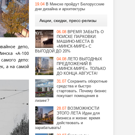
19.04
В Минске пройдут Белорусские
дни дизайна и архитектуры
Акции, скидки, пресс-релизы
06.08
ВРЕМЯ ЗАБЫТЬ О
ПОИСКЕ ПАРКОВКИ:
МАШИНО-МЕСТА В
вайное депо,
«МИНСК-МИРЕ» С
ВЫГОДОЙ ДО 20%
Минска
«
А-100
04.08
ЛЕТО ВЫГОДНЫХ
 самого депо:
ПРЕДЛОЖЕНИЙ В
к, а на самой
«МИНСК-МИРЕ». ТОЛЬКО
ДО КОНЦА АВГУСТА!
31.07
Сохранить оборотные
средства и быстро
стартовать. Почему бизнес
покупает помещения в
лизинг?
28.07
ВОЗМОЖНОСТИ
ЭТОГО ЛЕТА Идеи для
бизнеса и жизни: время
действовать и
зарабатывать!