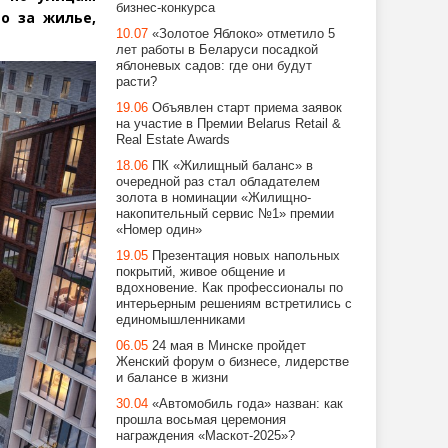
бизнес-конкурса
о за жилье,
10.07
«Золотое Яблоко» отметило 5
лет работы в Беларуси посадкой
яблоневых садов: где они будут
расти?
19.06
Объявлен старт приема заявок
на участие в Премии Belarus Retail &
Real Estate Awards
18.06
ПК «Жилищный баланс» в
очередной раз стал обладателем
золота в номинации «Жилищно-
накопительный сервис №1» премии
«Номер один»
19.05
Презентация новых напольных
покрытий, живое общение и
вдохновение. Как профессионалы по
интерьерным решениям встретились с
единомышленниками
06.05
24 мая в Минске пройдет
Женский форум о бизнесе, лидерстве
и балансе в жизни
30.04
«Автомобиль года» назван: как
прошла восьмая церемония
награждения «Маскот-2025»?