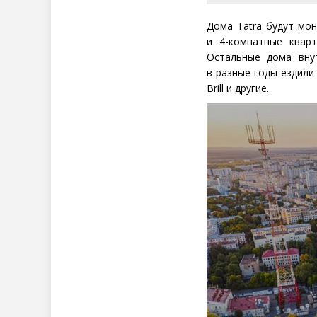
Дома T
atra
будут мон
и 4-комнатные квар
Остальные дома вну
в разные годы ездили
B
rill
и другие.