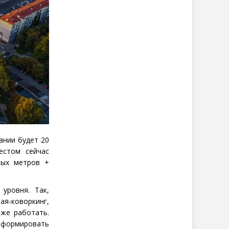
дании будет 20
естом сейчас
ных метров +
уровня. Так,
ая-коворкинг,
аже работать.
сформировать