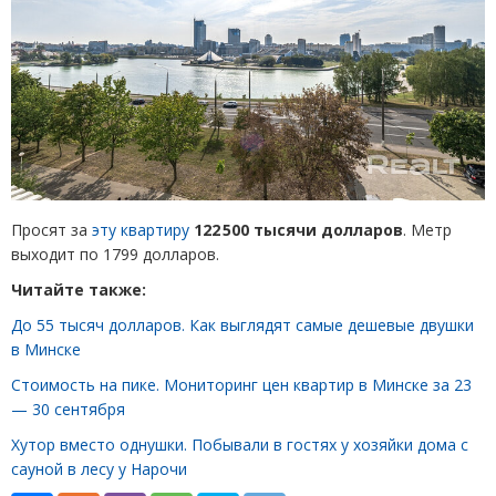
Просят за
эту квартиру
122 500 тысячи долларов
. Метр
выходит по 1799 долларов.
Читайте также:
До 55 тысяч долларов. Как выглядят самые дешевые двушки
в Минске
Стоимость на пике. Мониторинг цен квартир в Минске за 23
— 30 сентября
Хутор вместо однушки. Побывали в гостях у хозяйки дома с
сауной в лесу у Нарочи