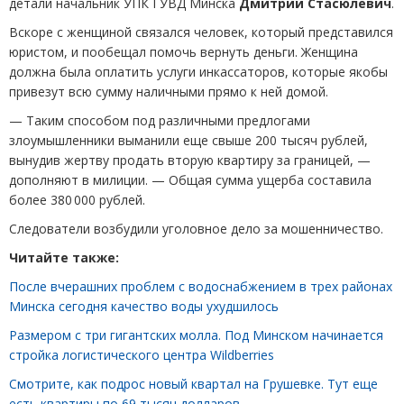
детали начальник УПК ГУВД Минска
Дмитрий Стасюлевич
.
Вскоре с женщиной связался человек, который представился
юристом, и пообещал помочь вернуть деньги. Женщина
должна была оплатить услуги инкассаторов, которые якобы
привезут всю сумму наличными прямо к ней домой.
— Таким способом под различными предлогами
злоумышленники выманили еще свыше 200 тысяч рублей,
вынудив жертву продать вторую квартиру за границей, —
дополняют в милиции. — Общая сумма ущерба составила
более 380 000 рублей.
Следователи возбудили уголовное дело за мошенничество.
Читайте также:
После вчерашних проблем с водоснабжением в трех районах
Минска сегодня качество воды ухудшилось
Размером с три гигантских молла. Под Минском начинается
стройка логистического центра Wildberries
Смотрите, как подрос новый квартал на Грушевке. Тут еще
есть квартиры по 69 тысяч долларов