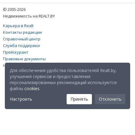
© 2005-2026
Недвижимость на REALT.BY
Карьера в Realt
Контакты редакции
Справочный центр
Служба поддержки
Прейскурант
Правовые документы
Настройка файлов cookies
Для обеспечения удобства пользователей Realt.by,
улучшения сервисов и предоставления
персонализированных рекомендаций используются
файлы
cookies
.
Настроить
Принять
Отклонить
Мы в соц. сетях: