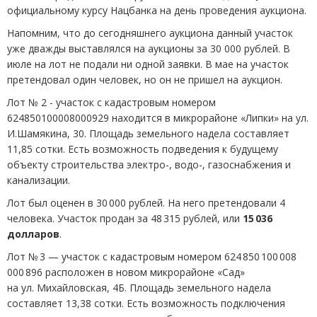
официальному курсу Нацбанка на день проведения аукциона.
Напомним, что до сегодняшнего аукциона данный участок
уже дважды выставлялся на аукционы за 30 000 рублей. В
июле на лот не подали ни одной заявки. В мае на участок
претендовал один человек, но он не пришел на аукцион.
Лот № 2 - участок с кадастровым номером
624850100008000929 находится в микрорайоне «Липки» на ул.
И.Шамякина, 30. Площадь земельного надела составляет
11,85 сотки. Есть возможность подведения к будущему
объекту строительства электро-, водо-, газоснабжения и
канализации.
Лот был оценен в 30 000 рублей. На него претендовали 4
человека. Участок продан за 48 315 рублей, или
15 036
долларов
.
Лот № 3 — участок с кадастровым номером 624 850 100 008
000 896 расположен в новом микрорайоне
«
Сад»
на ул. Михайловская, 4Б. Площадь земельного надела
составляет 13,38 сотки. Есть возможность подключения