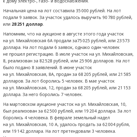
к дому электро-, газо- и водоснабжения.
Начальная цена на лот составила 35 000 рублей. На лот
подали 9 заявок. За участок удалось выручить 90 780 рублей,
или
28 251 доллар
.
Напомним, что на аукционе в августе этого года участок
на ул. Михайловская 6А продали за75 025 рублей, или 23 573
доллара. На лот подали 6 заявок, однако один человек
не прошел регистрацию. В июле участок на ул. Михайловская,
8, реализован за 82 528 рублей, или 25 906 долларов. На лот
было подано 8 заявлений. В июне участок
на ул. Михайловская, 8А, продан за 68 205 рублей, или 21 585
долларов. За лот боролись 5 человек. В мае участок
на ул. Михайловская, 12, продан за 68 205 рублей, или 21 153
доллара. За него боролись 7 человек.
На мартовском аукционе участок на ул. Михайловская, 10,
был реализован за 62 500 рублей, или 19 204 доллара. За лот
боролись 4 человека. В феврале земельный надел
на ул. Михайловская, 10 А, удалось продать за 62 004 рубля,
или 19 142 доллара. На лот претендовали 3 человека.