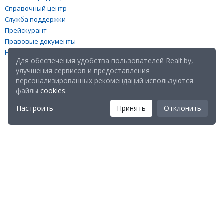
Справочный центр
Служба поддержки
Прейскурант
Правовые документы
Настройка файлов cookies
Для обеспечения удобства пользователей Realt.by,
улучшения сервисов и предоставления
персонализированных рекомендаций используются
файлы
cookies
.
Настроить
Принять
Отклонить
Мы в соц. сетях:
Скачайте мобильное приложение Realt Mobile: