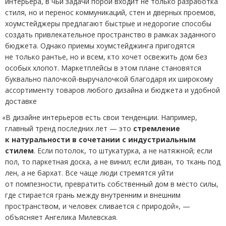
интерьера, в чьи задачи порой входит не только разработка
стиля, но и перенос коммуникаций, стен и дверных проемов,
хоумстейджеры предлагают быстрые и недорогие способы
создать привлекательное пространство в рамках заданного
бюджета. Однако приемы хоумстейджинга пригодятся
не только рантье, но и всем, кто хочет освежить дом без
особых хлопот. Маркетплейсы в этом плане становятся
буквально палочкой-выручалочкой благодаря их широкому
ассортименту товаров любого дизайна и бюджета и удобной
доставке
«
В дизайне интерьеров есть свои тенденции. Например,
главный тренд последних лет — это
стремление
к натуральности в сочетании с индустриальным
стилем
. Если потолок, то штукатурка, а не натяжной; если
пол, то паркетная доска, а не винил; если диван, то ткань под
лен, а не бархат. Все чаще люди стремятся уйти
от помпезности, превратить собственный дом в место силы,
где стирается грань между внутренним и внешним
пространством, и человек сливается с природой», —
объясняет Ангелика Милевская.