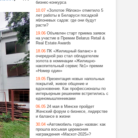
бизнес-конкурса
10.07
«Золотое Яблоко» отметило 5
лет работы в Беларуси посадкой
яблоневых садов: где они будут
расти?
19.06
Объявлен старт приема заявок
на участие в Премии Belarus Retail &
Real Estate Awards
18.06
ПК «Жилищный баланс» в
очередной раз стал обладателем
золота в номинации «Жилищно-
накопительный сервис №1» премии
«Номер один»
19.05
Презентация новых напольных
покрытий, живое общение и
вдохновение. Как профессионалы по
интерьерным решениям встретились с
единомышленниками
06.05
24 мая в Минске пройдет
Женский форум о бизнесе, лидерстве
и балансе в жизни
30.04
«Автомобиль года» назван: как
прошла восьмая церемония
награждения «Маскот-2025»?