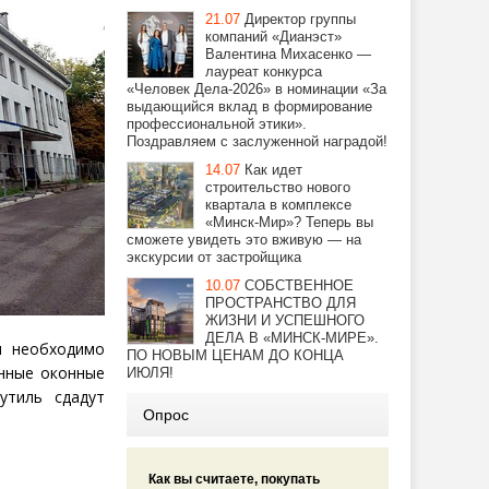
21.07
Директор группы
компаний «Дианэст»
Валентина Михасенко —
лауреат конкурса
«Человек Дела-2026» в номинации «За
выдающийся вклад в формирование
профессиональной этики».
Поздравляем с заслуженной наградой!
14.07
Как идет
строительство нового
квартала в комплексе
«Минск-Мир»? Теперь вы
сможете увидеть это вживую — на
экскурсии от застройщика
10.07
СОБСТВЕННОЕ
ПРОСТРАНСТВО ДЛЯ
ЖИЗНИ И УСПЕШНОГО
ДЕЛА В «МИНСК-МИРЕ».
и необходимо
ПО НОВЫМ ЦЕНАМ ДО КОНЦА
янные оконные
ИЮЛЯ!
утиль сдадут
Опрос
Как вы считаете, покупать