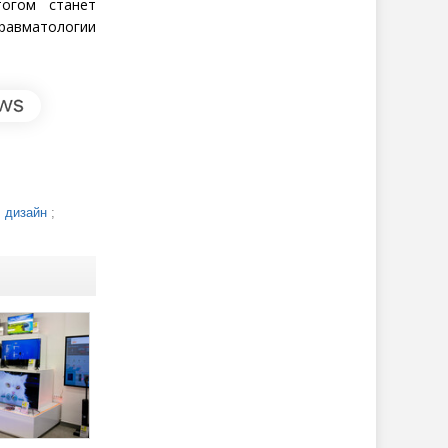
тогом станет
травматологии
, дизайн
;