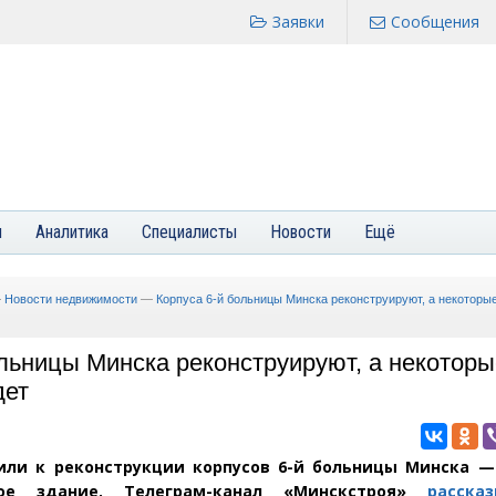
Заявки
Сообщения
я
Аналитика
Специалисты
Новости
Ещё
—
Новости недвижимости
—
Корпуса 6-й больницы Минска реконструируют, а некоторые
льницы Минска реконструируют, а некоторы
дет
или к реконструкции корпусов 6-й больницы Минска —
ое здание. Телеграм-канал
«
Минскстроя»
расска