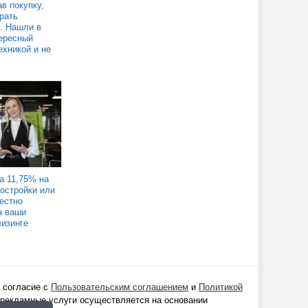
в покупку,
рать
. Нашли в
ересный
ехникой и не
а 11,75% на
востройки или
Честно
а ваши
лизинге
 согласие с
Пользовательским соглашением
и
Политикой
 рекламные услуги осуществляется на основании