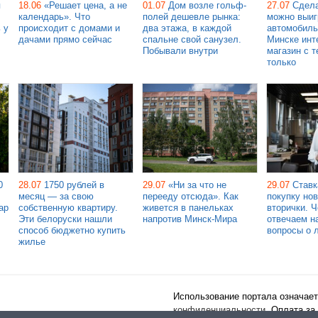
я
18.06
«Решает цена, а не
01.07
Дом возле гольф-
27.07
Сдела
календарь». Что
полей дешевле рынка:
можно выиг
 у
происходит с домами и
два этажа, в каждой
автомобиль
дачами прямо сейчас
спальне свой санузел.
Минске инт
Побывали внутри
магазин с т
только
0
28.07
1750 рублей в
29.07
«Ни за что не
29.07
Ставк
месяц — за свою
перееду отсюда». Как
покупку но
ар
собственную квартиру.
живется в панельках
вторички. 
Эти белоруски нашли
напротив Минск-Мира
отвечаем н
способ бюджетно купить
вопросы о 
жилье
Использование портала означает
конфиденциальности
. Оплата за