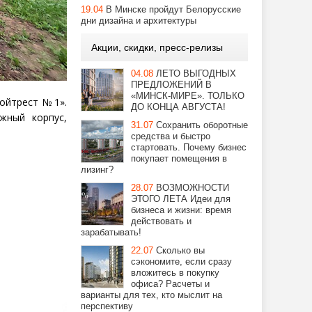
19.04
В Минске пройдут Белорусские
дни дизайна и архитектуры
Акции, скидки, пресс-релизы
04.08
ЛЕТО ВЫГОДНЫХ
ПРЕДЛОЖЕНИЙ В
«МИНСК-МИРЕ». ТОЛЬКО
ойтрест № 1».
ДО КОНЦА АВГУСТА!
жный корпус,
31.07
Сохранить оборотные
средства и быстро
стартовать. Почему бизнес
покупает помещения в
лизинг?
28.07
ВОЗМОЖНОСТИ
ЭТОГО ЛЕТА Идеи для
бизнеса и жизни: время
действовать и
зарабатывать!
22.07
Сколько вы
сэкономите, если сразу
вложитесь в покупку
офиса? Расчеты и
варианты для тех, кто мыслит на
перспективу