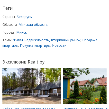
Теги:
Страны:
Беларусь
Области:
Минская область
Города:
Минск
Темы:
Жилая недвижимость, вторичный рынок
;
Продажа
квартиры
;
Покупка квартиры
;
Новости
Эксклюзив Realt.by:
Заброшка, которая дождалась:
«Решает цена, а не календа