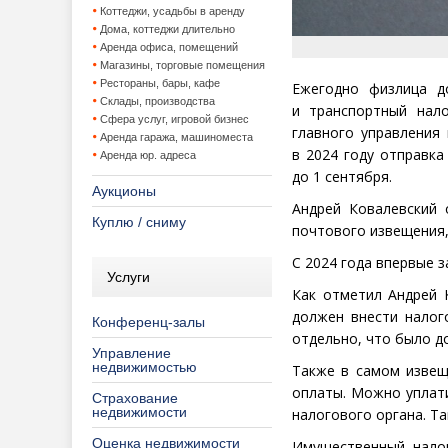
Коттеджи, усадьбы в аренду
Дома, коттеджи длительно
Аренда офиса, помещений
Магазины, торговые помещения
Рестораны, бары, кафе
Ежегодно физлица д
Склады, производства
и транспортный нало
Сфера услуг, игровой бизнес
главного управления
Аренда гаража, машиноместа
в 2024 году отправка
Аренда юр. адреса
до 1 сентября.
Аукционы
Андрей Ковалевский 
Куплю / сниму
почтового извещения,
С 2024 года впервые 
Услуги
Как отметил Андрей 
должен внести налог
Конференц-залы
отдельно, что было д
Управление
недвижимостью
Также в самом извещ
оплаты. Можно уплати
Страхование
недвижимости
налогового органа. Т
Оценка недвижимости
Имущественный налог