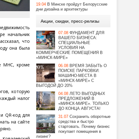
19.04
В Минске пройдут Белорусские
дни дизайна и архитектуры
Акции, скидки, пресс-релизы
недвижимость
07.08
ФУНДАМЕНТ ДЛЯ
ре начальник
ВАШЕГО БИЗНЕСА:
ассказал, что
СПЕЦИАЛЬНЫЕ
году она была
УСЛОВИЯ НА
КОММЕРЧЕСКИЕ ПОМЕЩЕНИЯ В
«МИНСК-МИРЕ»
е МНС, кроме
06.08
ВРЕМЯ ЗАБЫТЬ О
ПОИСКЕ ПАРКОВКИ:
МАШИНО-МЕСТА В
«МИНСК-МИРЕ» С
ВЫГОДОЙ ДО 20%
огов, которую
04.08
ЛЕТО ВЫГОДНЫХ
каждый налог
ПРЕДЛОЖЕНИЙ В
«МИНСК-МИРЕ». ТОЛЬКО
ДО КОНЦА АВГУСТА!
 и QR-код для
31.07
Сохранить оборотные
нать на сайте
средства и быстро
стартовать. Почему бизнес
ряно.
покупает помещения в
лизинг?
 Ковалевский