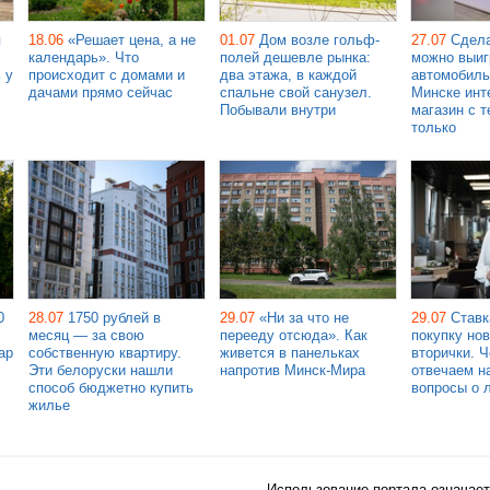
я
18.06
«Решает цена, а не
01.07
Дом возле гольф-
27.07
Сдела
календарь». Что
полей дешевле рынка:
можно выиг
 у
происходит с домами и
два этажа, в каждой
автомобиль
дачами прямо сейчас
спальне свой санузел.
Минске инт
Побывали внутри
магазин с т
только
0
28.07
1750 рублей в
29.07
«Ни за что не
29.07
Ставк
месяц — за свою
перееду отсюда». Как
покупку но
ар
собственную квартиру.
живется в панельках
вторички. 
Эти белоруски нашли
напротив Минск-Мира
отвечаем н
способ бюджетно купить
вопросы о 
жилье
Использование портала означает