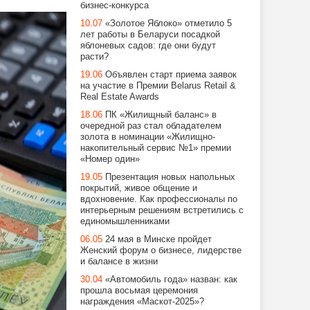
бизнес-конкурса
10.07
«Золотое Яблоко» отметило 5
лет работы в Беларуси посадкой
яблоневых садов: где они будут
расти?
19.06
Объявлен старт приема заявок
на участие в Премии Belarus Retail &
Real Estate Awards
18.06
ПК «Жилищный баланс» в
очередной раз стал обладателем
золота в номинации «Жилищно-
накопительный сервис №1» премии
«Номер один»
19.05
Презентация новых напольных
покрытий, живое общение и
вдохновение. Как профессионалы по
интерьерным решениям встретились с
единомышленниками
06.05
24 мая в Минске пройдет
Женский форум о бизнесе, лидерстве
и балансе в жизни
30.04
«Автомобиль года» назван: как
прошла восьмая церемония
награждения «Маскот-2025»?