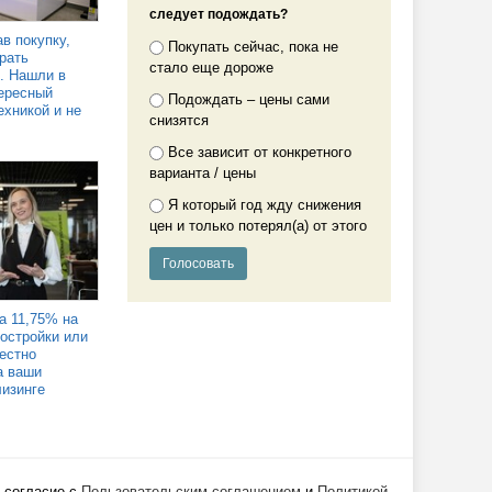
следует подождать?
в покупку,
Покупать сейчас, пока не
рать
стало еще дороже
. Нашли в
ересный
Подождать – цены сами
ехникой и не
снизятся
Все зависит от конкретного
варианта / цены
Я который год жду снижения
цен и только потерял(а) от этого
а 11,75% на
востройки или
Честно
а ваши
лизинге
 согласие с
Пользовательским соглашением
и
Политикой