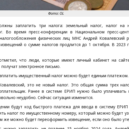
Фото: OL
олжны заплатить три налога: земельный налог, налог на 
г. Во время пресс-конференции в Национальном пресс-цент
 налогообложения физических лиц МНС Андрей Ковалевский р
 извещений о сумме налогов продлится до 1 октября. В 2023 
отметил, что люди, которые имеют личный кабинет на сайт
 получат электронное письмо.
заплатить имущественный налог можно будет единым платежом.
Ковалевский, это не новый налог. Это общая сумма трех нал
оплательщик. Ранее в системе ЕРИП нужно было уплачивать 
овольно неудобно. Сейчас ситуация изменится.
ении будут код быстрого платежа для ввода в систему ЕРИП
ть налог по имущественному номеру, который можно будет уз
ам же можно будет переоформить извещение, если оно было уте
 нужно заплатить не позднее 15 ноября 2024 года. Андрей