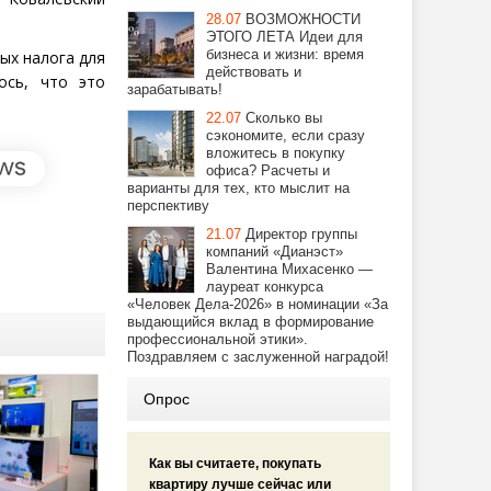
28.07
ВОЗМОЖНОСТИ
ЭТОГО ЛЕТА Идеи для
бизнеса и жизни: время
ых налога для
действовать и
ось, что это
зарабатывать!
22.07
Сколько вы
сэкономите, если сразу
вложитесь в покупку
офиса? Расчеты и
варианты для тех, кто мыслит на
перспективу
21.07
Директор группы
компаний «Дианэст»
Валентина Михасенко —
лауреат конкурса
«Человек Дела-2026» в номинации «За
выдающийся вклад в формирование
профессиональной этики».
Поздравляем с заслуженной наградой!
Опрос
Как вы считаете, покупать
квартиру лучше сейчас или