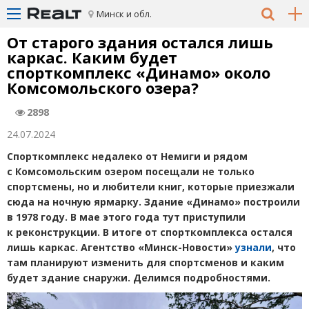
Минск и обл.
От старого здания остался лишь
каркас. Каким будет
спорткомплекс
«
Динамо» около
Комсомольского озера?
2898
24.07.2024
Спорткомплекс недалеко от Немиги и рядом
с Комсомольским озером посещали не только
спортсмены, но и любители книг, которые приезжали
сюда на ночную ярмарку. Здание
«
Динамо» построили
в 1978 году. В мае этого года тут приступили
к реконструкции. В итоге от спорткомплекса остался
лишь каркас. Агентство
«
Минск-Новости»
узнали
, что
там планируют изменить для спортсменов и каким
будет здание снаружи. Делимся подробностями.