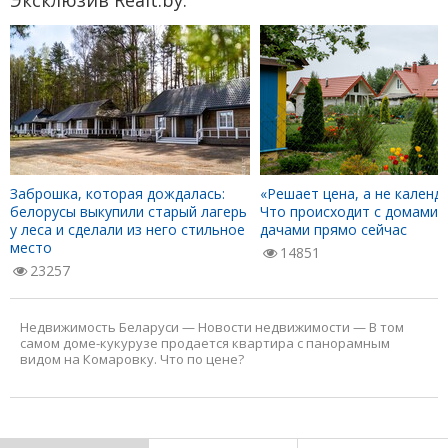
Заброшка, которая дождалась:
«Решает цена, а не календа
белорусы выкупили старый лагерь
Что происходит с домами 
у леса и сделали из него стильное
дачами прямо сейчас
место
14851
23257
Недвижимость Беларуси
—
Новости недвижимости
—
В том
самом доме-кукурузе продается квартира с панорамным
видом на Комаровку. Что по цене?