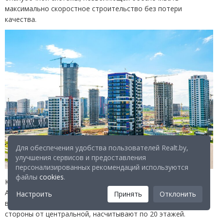
максимально скоростное строительство без потери
качества.
Для обеспечения удобства пользователей Realt.by,
улучшения сервисов и предоставления
персонализированных рекомендаций используются
файлы
cookies
.
Количество этажей на самой высокой башней достигло 40!
А запланировано 42 — 180 метров! — самое высокое здание
Настроить
Принять
Отклонить
в Беларуси. Две средние башни, расположенные по обе
стороны от центральной, насчитывают по 20 этажей.