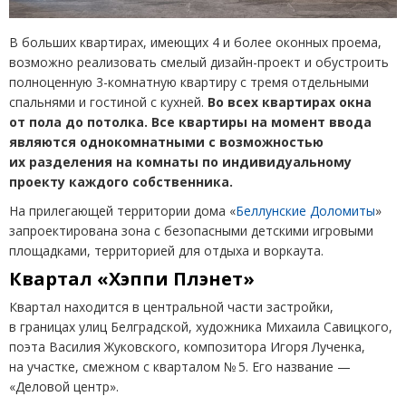
В больших квартирах, имеющих 4 и более оконных проема,
возможно реализовать смелый дизайн-проект и обустроить
полноценную 3-комнатную квартиру с тремя отдельными
спальнями и гостиной с кухней.
Во всех квартирах окна
от пола до потолка. Все квартиры на момент ввода
являются однокомнатными с возможностью
их разделения на комнаты по индивидуальному
проекту каждого собственника.
На прилегающей территории дома
«
Беллунские Доломиты
»
запроектирована зона с безопасными детскими игровыми
площадками, территорией для отдыха и воркаута.
Квартал
«
Хэппи Плэнет»
Квартал находится в центральной части застройки,
в границах улиц Белградской, художника Михаила Савицкого,
поэта Василия Жуковского, композитора Игоря Лученка,
на участке, смежном с кварталом № 5. Его название —
«Деловой центр».