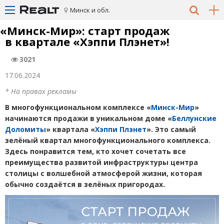
Минск и обл.
«
Минск-Мир»: старт продаж
в квартале
«
Хэппи Плэнет»!
3021
17.06.2024
* На правах рекламы
В многофункциональном комплексе
«
Минск-Мир
»
начинаются продажи в уникальном доме
«
Беллунские
Доломиты
» квартала
«
Хэппи Плэнет
». Это самый
зелёный квартал многофункционального комплекса.
Здесь понравится тем, кто хочет сочетать все
преимущества развитой инфраструктуры центра
столицы с волшебной атмосферой жизни, которая
обычно создаётся в зелёных пригородах.