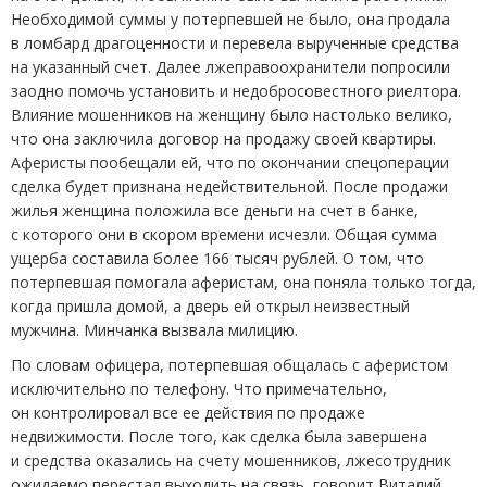
Необходимой суммы у потерпевшей не было, она продала
в ломбард драгоценности и перевела вырученные средства
на указанный счет. Далее лжеправоохранители попросили
заодно помочь установить и недобросовестного риелтора.
Влияние мошенников на женщину было настолько велико,
что она заключила договор на продажу своей квартиры.
Аферисты пообещали ей, что по окончании спецоперации
сделка будет признана недействительной. После продажи
жилья женщина положила все деньги на счет в банке,
с которого они в скором времени исчезли. Общая сумма
ущерба составила более 166 тысяч рублей. О том, что
потерпевшая помогала аферистам, она поняла только тогда,
когда пришла домой, а дверь ей открыл неизвестный
мужчина. Минчанка вызвала милицию.
По словам офицера, потерпевшая общалась с аферистом
исключительно по телефону. Что примечательно,
он контролировал все ее действия по продаже
недвижимости. После того, как сделка была завершена
и средства оказались на счету мошенников, лжесотрудник
ожидаемо перестал выходить на связь, говорит Виталий