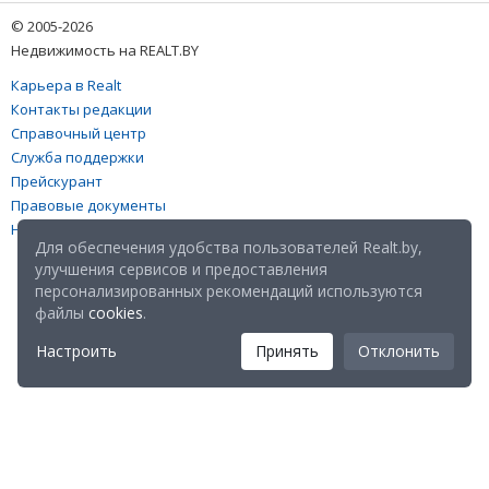
© 2005-2026
Недвижимость на REALT.BY
Карьера в Realt
Контакты редакции
Справочный центр
Служба поддержки
Прейскурант
Правовые документы
Настройка файлов cookies
Для обеспечения удобства пользователей Realt.by,
улучшения сервисов и предоставления
персонализированных рекомендаций используются
файлы
cookies
.
Настроить
Принять
Отклонить
Мы в соц. сетях: