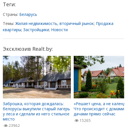
Теги:
Страны:
Беларусь
Темы:
Жилая недвижимость, вторичный рынок
;
Продажа
квартиры
;
Застройщики
;
Новости
Эксклюзив Realt.by:
Заброшка, которая дождалась:
«Решает цена, а не календа
белорусы выкупили старый лагерь
Что происходит с домами 
у леса и сделали из него стильное
дачами прямо сейчас
место
15265
23962