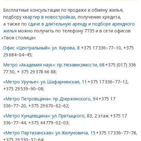
Бесплатные консультации по продаже и обмену жилья,
подбору
квартир в новостройках
, получению кредита,
а также по
сдаче в длительную аренду
и
подборе арендного
жилья
можно получить по телефону 7735 и в сети офисов
«
Твоя столица»:
Офис
«
Центральный»: ул. Кирова, 8
+375 17 336−77−10, +375
29 684−04−45;
Метро
«
Академия наук»: пр. Независимости, 68
+375
(
017) 336
77 50, + 375 29 378 66 88;
«Метро Уручье»: ул. Шафарнянская, 11
+375 17 336−77−12,
+375 29 539−90−08;
«Метро Петровщина»: пр. Дзержинского, 94
+375 17
336−77−20, +375 29 670−62−62;
«Метро Кунцевщина»: ул. Притыцкого,
83, 2 этаж +375 17
336−77−44, +375 44 779−02−03;
«Метро Партизанская»: ул. Жилуновича, 15
+375 17 336−77−78,
+375 29 330−32−64;