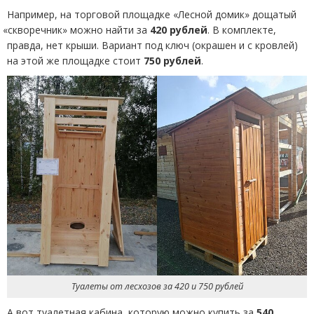
Например, на торговой площадке
«
Лесной домик» дощатый
«
скворечник» можно найти за
420 рублей
. В комплекте,
правда, нет крыши. Вариант под ключ
(
окрашен и с кровлей)
на этой же площадке стоит
750 рублей
.
Туалеты от лесхозов за 420 и 750 рублей
А вот туалетная кабина, которую можно купить за
540