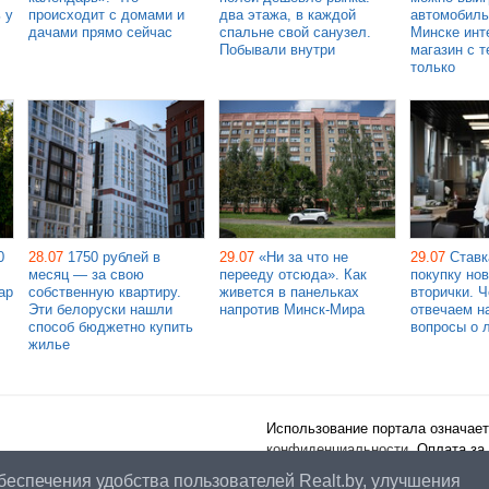
 у
происходит с домами и
два этажа, в каждой
автомобиль
дачами прямо сейчас
спальне свой санузел.
Минске инт
Побывали внутри
магазин с т
только
0
28.07
1750 рублей в
29.07
«Ни за что не
29.07
Ставк
месяц — за свою
перееду отсюда». Как
покупку но
ар
собственную квартиру.
живется в панельках
вторички. 
Эти белоруски нашли
напротив Минск-Мира
отвечаем н
способ бюджетно купить
вопросы о 
жилье
Использование портала означает
конфиденциальности
. Оплата за
публичного договора
.
беспечения удобства пользователей Realt.by, улучшения