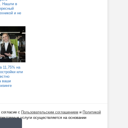
. Нашли в
ересный
ехникой и не
а 11,75% на
востройки или
Честно
а ваши
лизинге
 согласие с
Пользовательским соглашением
и
Политикой
 рекламные услуги осуществляется на основании