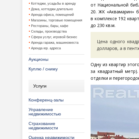
Коттеджи, усадьбы в аренду
от Национальной биб
Дома, коттеджи длительно
20. ЖК «Аквамарин» б
Аренда офиса, помещений
в комплексе 192 квар
Магазины, торговые помещения
до 230 кв.м.
Рестораны, бары, кафе
Склады, производства
Сфера услуг, игровой бизнес
Цена одного квад
Аренда гаража, машиноместа
долларов, а в пент
Аренда юр. адреса
Аукционы
Одну из квартир этог
Куплю / сниму
за квадратный метр)
отделки и перегородо
Услуги
Конференц-залы
Управление
недвижимостью
Страхование
недвижимости
Оценка недвижимости