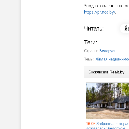
*подготовлено на о
https://pr.nca.by/
.
Читать:
Теги:
Страны:
Беларусь
Темы:
Жилая недвижимос
Эксклюзив Realt.by
16.06
Заброшка, котора
дождалась: белорусы