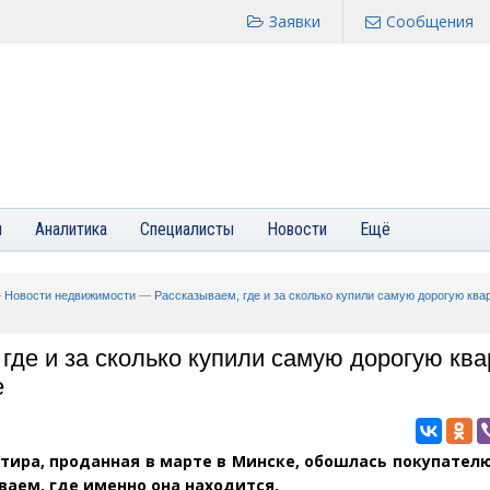
Заявки
Сообщения
я
Аналитика
Специалисты
Новости
Ещё
—
Новости недвижимости
—
Рассказываем, где и за сколько купили самую дорогую ква
где и за сколько купили самую дорогую ква
е
тира, проданная в марте в Минске, обошлась покупателю
ваем, где именно она находится.