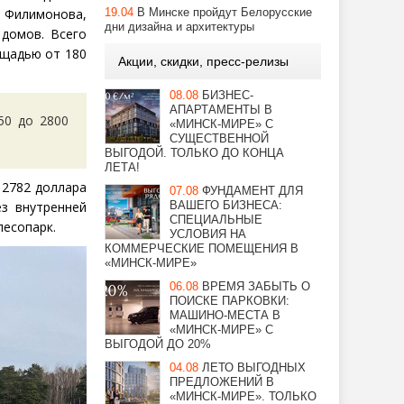
19.04
В Минске пройдут Белорусские
е Филимонова,
дни дизайна и архитектуры
 домов. Всего
ощадью от 180
Акции, скидки, пресс-релизы
08.08
БИЗНЕС-
АПАРТАМЕНТЫ В
50 до 2800
«МИНСК-МИРЕ» С
СУЩЕСТВЕННОЙ
ВЫГОДОЙ. ТОЛЬКО ДО КОНЦА
ЛЕТА!
 2782 доллара
07.08
ФУНДАМЕНТ ДЛЯ
ВАШЕГО БИЗНЕСА:
з внутренней
СПЕЦИАЛЬНЫЕ
лесопарк.
УСЛОВИЯ НА
КОММЕРЧЕСКИЕ ПОМЕЩЕНИЯ В
«МИНСК-МИРЕ»
06.08
ВРЕМЯ ЗАБЫТЬ О
ПОИСКЕ ПАРКОВКИ:
МАШИНО-МЕСТА В
«МИНСК-МИРЕ» С
ВЫГОДОЙ ДО 20%
04.08
ЛЕТО ВЫГОДНЫХ
ПРЕДЛОЖЕНИЙ В
«МИНСК-МИРЕ». ТОЛЬКО