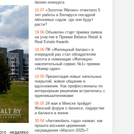
бизнес-конкурса
10.07
«Золотое Яблоко» отметило 5
лет работы в Беларуси посадкой
яблоневых садов: где они будут
расти?
19.06
Объявлен старт приема заявок
на участие в Премии Belarus Retail &
Real Estate Awards
18.06
ПК «Жилищный баланс» в
очередной раз стал обладателем
золота в номинации «Жилищно-
накопительный сервис №1» премии
«Номер один»
19.05
Презентация новых напольных
покрытий, живое общение и
вдохновение. Как профессионалы по
интерьерным решениям встретились с
единомышленниками
06.05
24 мая в Минске пройдет
Женский форум о бизнесе, лидерстве
и балансе в жизни
30.04
«Автомобиль года» назван: как
прошла восьмая церемония
награждения «Маскот-2025»?
ого недалеко