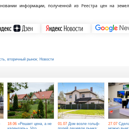
сновании информации, полученной из Реестра цен на земел
ть, вторичный рынок
;
Новости
я
18.06
«Решает цена, а не
01.07
Дом возле гольф-
27.07
Сдела
календарь». Что
полей дешевле рынка:
можно выиг