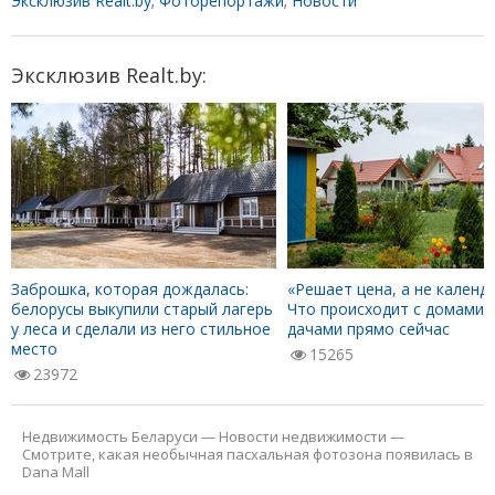
Эксклюзив Realt.by
;
Фоторепортажи
;
Новости
Эксклюзив Realt.by:
Заброшка, которая дождалась:
«Решает цена, а не календа
белорусы выкупили старый лагерь
Что происходит с домами 
у леса и сделали из него стильное
дачами прямо сейчас
место
15265
23972
Недвижимость Беларуси
—
Новости недвижимости
—
Смотрите, какая необычная пасхальная фотозона появилась в
Dana Mall