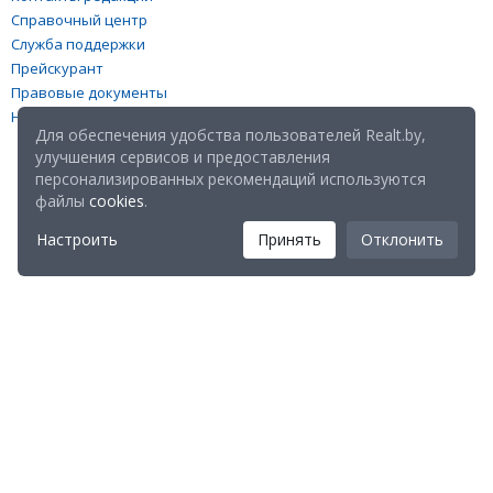
Справочный центр
Служба поддержки
Прейскурант
Правовые документы
Настройка файлов cookies
Для обеспечения удобства пользователей Realt.by,
улучшения сервисов и предоставления
персонализированных рекомендаций используются
файлы
cookies
.
Настроить
Принять
Отклонить
Мы в соц. сетях:
Скачайте мобильное приложение Realt Mobile: