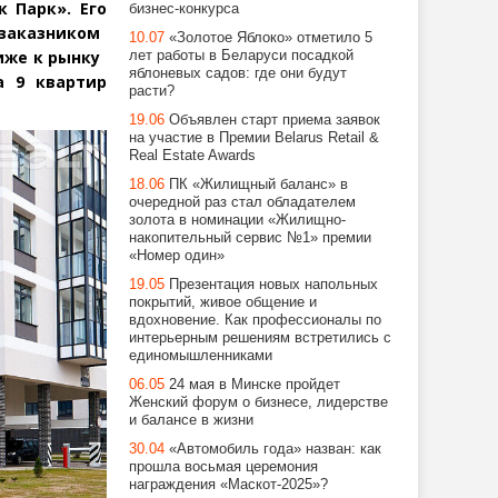
 Парк». Его
бизнес-конкурса
 заказником
10.07
«Золотое Яблоко» отметило 5
иже к рынку
лет работы в Беларуси посадкой
яблоневых садов: где они будут
а 9 квартир
расти?
19.06
Объявлен старт приема заявок
на участие в Премии Belarus Retail &
Real Estate Awards
18.06
ПК «Жилищный баланс» в
очередной раз стал обладателем
золота в номинации «Жилищно-
накопительный сервис №1» премии
«Номер один»
19.05
Презентация новых напольных
покрытий, живое общение и
вдохновение. Как профессионалы по
интерьерным решениям встретились с
единомышленниками
06.05
24 мая в Минске пройдет
Женский форум о бизнесе, лидерстве
и балансе в жизни
30.04
«Автомобиль года» назван: как
прошла восьмая церемония
награждения «Маскот-2025»?