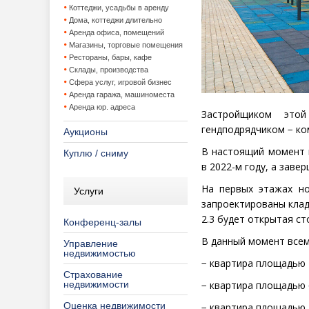
Коттеджи, усадьбы в аренду
Дома, коттеджи длительно
Аренда офиса, помещений
Магазины, торговые помещения
Рестораны, бары, кафе
Склады, производства
Сфера услуг, игровой бизнес
Аренда гаража, машиноместа
Аренда юр. адреса
Застройщиком этой
гендподрядчиком − к
Аукционы
В настоящий момент 
Куплю / сниму
в 2022-м году, а заве
На первых этажах но
Услуги
запроектированы клад
2.3 будет открытая ст
Конференц-залы
В данный момент все
Управление
недвижимостью
− квартира площадью 
Страхование
недвижимости
− квартира площадью 
Оценка недвижимости
− квартира площадью 