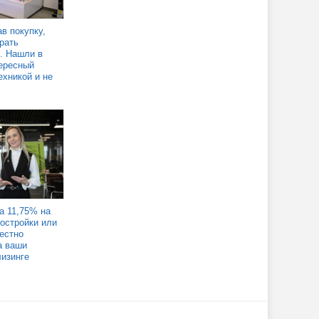
в покупку,
рать
. Нашли в
ересный
ехникой и не
а 11,75% на
востройки или
Честно
а ваши
лизинге