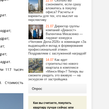
22.07
Сколько вы
сэкономите, если сразу
вложитесь в покупку
офиса? Расчеты и
драт.
варианты для тех, кто мыслит на
перспективу
21.07
Директор группы
компаний «Дианэст»
вадрат;
Валентина Михасенко —
лауреат конкурса
адрат;
«Человек Дела-2026» в номинации «За
выдающийся вклад в формирование
рат;
профессиональной этики».
Поздравляем с заслуженной наградой!
драт;
14.07
Как идет
вадрат.
строительство нового
квартала в комплексе
ли 117 тысяч
«Минск-Мир»? Теперь вы
сможете увидеть это вживую — на
экскурсии от застройщика
. Стоимость
Опрос
Как вы считаете, покупать
квартиру лучше сейчас или