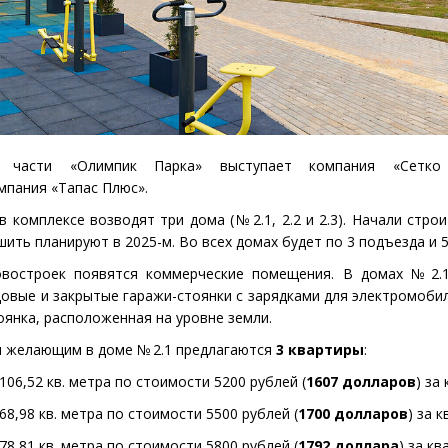
 части
«
Олимпик Парка» выступает компания
«
Сетко
омпания
«
Тапас Плюс».
в комплексе возводят три дома
(
№ 2.1, 2.2 и 2.3). Начали стро
ршить планируют в 2025-м. Во всех домах будет по 3 подъезда и 
востроек появятся коммерческие помещения. В домах № 2.1
овые и закрытые гаражи-стоянки с зарядками для электромоби
оянка, расположенная на уровне земли.
м желающим в доме № 2.1 предлагаются
3 квартиры
:
106,52 кв. метра по стоимости 5200 рублей
(
1607 долларов
) за
68,98 кв. метра по стоимости 5500 рублей
(
1700 долларов
) за к
78,81 кв. метра по стоимости 5800 рублей
(
1792 доллара
) за кв