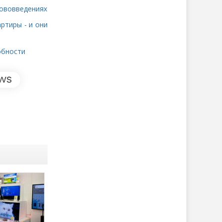
нововведениях
ртиры - и они
обности