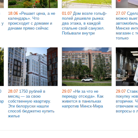
я
18.06
«Решает цена, а не
01.07
Дом возле гольф-
27.07
Сдела
календарь». Что
полей дешевле рынка:
можно выиг
 у
происходит с домами и
два этажа, в каждой
автомобиль
дачами прямо сейчас
спальне свой санузел.
Минске инт
Побывали внутри
магазин с т
только
0
28.07
1750 рублей в
29.07
«Ни за что не
29.07
Ставк
месяц — за свою
перееду отсюда». Как
покупку но
ар
собственную квартиру.
живется в панельках
вторички. 
Эти белоруски нашли
напротив Минск-Мира
отвечаем н
способ бюджетно купить
вопросы о 
жилье