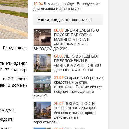
19.04
В Минске пройдут Белорусские
дни дизайна и архитектуры
Акции, скидки, пресс-релизы
06.08
ВРЕМЯ ЗАБЫТЬ О
ПОИСКЕ ПАРКОВКИ:
МАШИНО-МЕСТА В
«МИНСК-МИРЕ» С
 Резиденшл»,
ВЫГОДОЙ ДО 20%
04.08
ЛЕТО ВЫГОДНЫХ
ПРЕДЛОЖЕНИЙ В
ить эти здания
«МИНСК-МИРЕ». ТОЛЬКО
50−75 квартир.
ДО КОНЦА АВГУСТА!
31.07
Сохранить оборотные
 и 2.2 также
средства и быстро
лей. В доме №
стартовать. Почему бизнес
покупает помещения в
лизинг?
28.07
ВОЗМОЖНОСТИ
ЭТОГО ЛЕТА Идеи для
 квадрат;
бизнеса и жизни: время
действовать и
вадрат;
зарабатывать!
адрат.