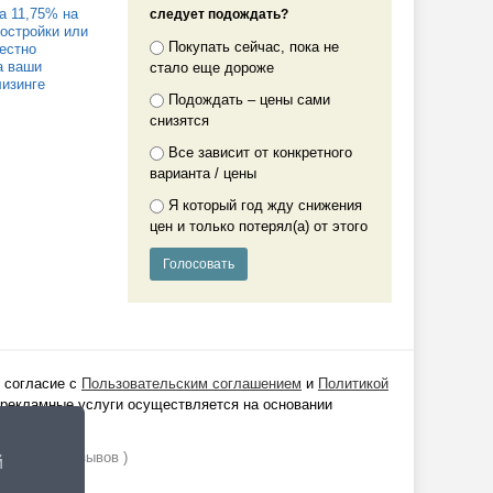
а 11,75% на
следует подождать?
востройки или
Покупать сейчас, пока не
Честно
а ваши
стало еще дороже
лизинге
Подождать – цены сами
снизятся
Все зависит от конкретного
варианта / цены
Я который год жду снижения
цен и только потерял(а) от этого
 согласие с
Пользовательским соглашением
и
Политикой
 рекламные услуги осуществляется на основании
ании
1529
отзывов )
й