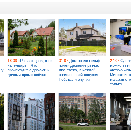
я
18.06
«Решает цена, а не
01.07
Дом возле гольф-
27.07
Сдела
календарь». Что
полей дешевле рынка:
можно выиг
 у
происходит с домами и
два этажа, в каждой
автомобиль
дачами прямо сейчас
спальне свой санузел.
Минске инт
Побывали внутри
магазин с т
только