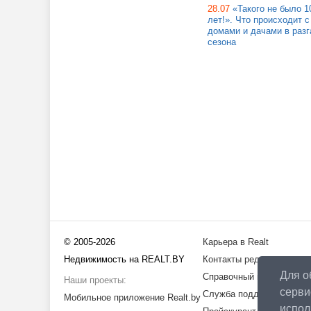
28.07
«Такого не было 1
лет!». Что происходит с
домами и дачами в разг
сезона
© 2005-2026
Карьера в Realt
Недвижимость на REALT.BY
Контакты редакции
Для о
Справочный центр
Наши проекты:
серви
Служба поддержки
Мобильное приложение Realt.by
испо