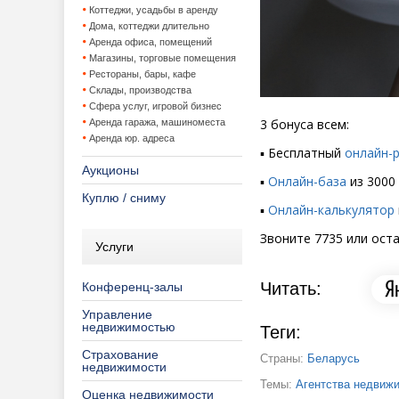
Коттеджи, усадьбы в аренду
Дома, коттеджи длительно
Аренда офиса, помещений
Магазины, торговые помещения
Рестораны, бары, кафе
Склады, производства
Сфера услуг, игровой бизнес
3 бонуса всем:
Аренда гаража, машиноместа
Аренда юр. адреса
▪️ Бесплатный
онлайн-
Аукционы
▪️
Онлайн-база
из 3000
Куплю / сниму
▪️
Онлайн-калькулятор
Звоните 7735 или оста
Услуги
Читать:
Конференц-залы
Управление
недвижимостью
Теги:
Страхование
Страны:
Беларусь
недвижимости
Темы:
Агентства недвиж
Оценка недвижимости