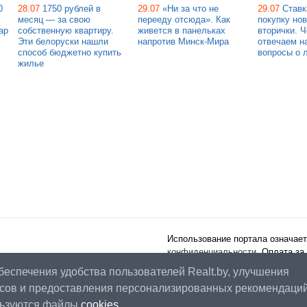
0
28.07
1750 рублей в
29.07
«Ни за что не
29.07
Ставк
месяц — за свою
перееду отсюда». Как
покупку но
ар
собственную квартиру.
живется в панельках
вторички. 
Эти белоруски нашли
напротив Минск-Мира
отвечаем н
способ бюджетно купить
вопросы о 
жилье
Использование портала означает
конфиденциальности
. Оплата за
публичного договора
.
беспечения удобства пользователей Realt.by, улучшения
Наш рейтинг:
4.87
из
5
(на основ
сов и предоставления персонализированных рекомендаци
льзуются файлы
cookies
.