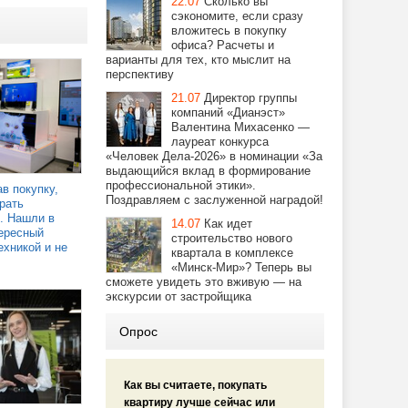
22.07
Сколько вы
сэкономите, если сразу
вложитесь в покупку
офиса? Расчеты и
варианты для тех, кто мыслит на
перспективу
21.07
Директор группы
компаний «Дианэст»
Валентина Михасенко —
лауреат конкурса
«Человек Дела-2026» в номинации «За
выдающийся вклад в формирование
профессиональной этики».
в покупку,
Поздравляем с заслуженной наградой!
рать
. Нашли в
14.07
Как идет
ересный
строительство нового
ехникой и не
квартала в комплексе
«Минск-Мир»? Теперь вы
сможете увидеть это вживую — на
экскурсии от застройщика
Опрос
Как вы считаете, покупать
квартиру лучше сейчас или