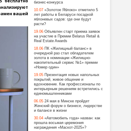
5 бесплатно
бизнес-конкурса
анализируют
10.07
«Золотое Яблоко» отметило 5
взамен вашей
лет работы в Беларуси посадкой
яблоневых садов: где они будут
расти?
19.06
Объявлен старт приема заявок
на участие в Премии Belarus Retail &
Real Estate Awards
18.06
ПК «Жилищный баланс» в
очередной раз стал обладателем
золота в номинации «Жилищно-
накопительный сервис №1» премии
«Номер один»
19.05
Презентация новых напольных
покрытий, живое общение и
вдохновение. Как профессионалы по
интерьерным решениям встретились с
единомышленниками
06.05
24 мая в Минске пройдет
Женский форум о бизнесе, лидерстве
и балансе в жизни
30.04
«Автомобиль года» назван: как
прошла восьмая церемония
награждения «Маскот-2025»?