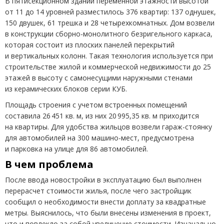
В пятисекционном здании переменной этажности высотой
от 11 до 14 уровней разместилось 376 квартир: 137 однушек,
150 двушек, 61 трешка и 28 четырехкомнатных. Дом возвели
в конструкции сборно-монолитного безригельного каркаса,
которая состоит из плоских панелей перекрытий
и вертикальных колонн. Такая технология используется при
строительстве жилой и коммерческой недвижимости до 25
этажей в высоту с самонесущими наружными стенами
из керамических блоков серии КУБ.
Площадь строения с учетом встроенных помещений
составила 26 451 кв. м, из них 20 995,35 кв. м приходится
на квартиры. Для удобства жильцов возвели гараж-стоянку
для автомобилей на 300 машино-мест, предусмотрена
и парковка на улице для 86 автомобилей.
В чем проблема
После ввода новостройки в эксплуатацию был выполнен
перерасчет стоимости жилья, после чего застройщик
сообщил о необходимости внести доплату за квадратные
метры. Выяснилось, что были внесены изменения в проект,
что и повлекло за собой увеличение стоимости. Изначально