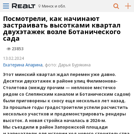
Минск и обл.
Посмотрели, как начинают
застраивать высотками квартал
двухэтажек возле Ботанического
сада
23853
13.02.2024
Екатерина Апарина
, фото: Дарья Бурякина
Этот минский квартал ждал перемен уже давно.
Десятки двухэтажек в районе улиц Филимонова-
Столетова
(
между прочим — неплохое местечко
рядом со Слепянским каналом и Ботаническим садом)
были приговорены к сносу еще несколько лет назад.
За прошлые годы градостроители успели расчистить
несколько участков и продемонстрировать рендеры
высоток. А новая стройка началась в 2024-м.
Мы съездили в район Запорожской площади
и запечатлели для истории ход нового строительства.