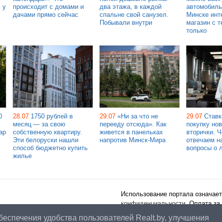
 у
происходит с домами и
два этажа, в каждой
автомобиль
дачами прямо сейчас
спальне свой санузел.
Минске инт
Побывали внутри
магазин с т
только
0
28.07
1750 рублей в
29.07
«Ни за что не
29.07
Ставк
месяц — за свою
перееду отсюда». Как
покупку но
ар
собственную квартиру.
живется в панельках
вторички. 
Эти белоруски нашли
напротив Минск-Мира
отвечаем н
способ бюджетно купить
вопросы о 
жилье
Использование портала означает
конфиденциальности
. Оплата за
публичного договора
.
беспечения удобства пользователей Realt.by, улучшения