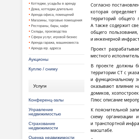
Коттеджи, усадьбы в аренду
Согласно постановле
Дома, коттеджи длительно
которая определяет
Аренда офиса, помещений
территорий общего п
Магазины, торговые помещения
А также содержит све
Рестораны, бары, кафе
общего пользования,
Склады, производства
Сфера услуг, игровой бизнес
и инженерной инфраст
Аренда гаража, машиноместа
Проект разрабатывае
Аренда юр. адреса
местного исполнитель
Аукционы
В проекте должны бы
Куплю / сниму
территории СТ с указ
и функциональному з
оказывают влияние на
Услуги
домиков, хозпостроек
Плюс описание меропр
Конференц-залы
К пояснительной зап
Управление
недвижимостью
схему организации 
и транспортной инфр
Страхование
недвижимости
масштабе.
Оценка недвижимости