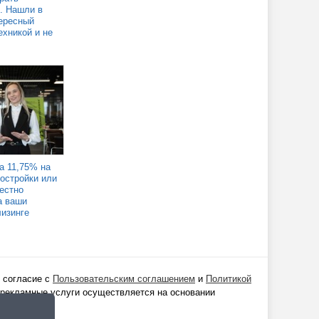
. Нашли в
ересный
ехникой и не
а 11,75% на
востройки или
Честно
а ваши
лизинге
 согласие с
Пользовательским соглашением
и
Политикой
 рекламные услуги осуществляется на основании