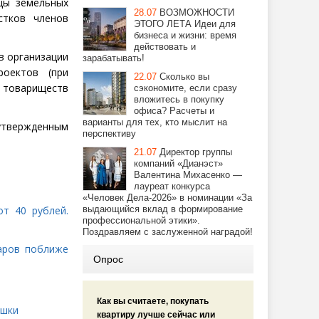
цы земельных
28.07
ВОЗМОЖНОСТИ
стков членов
ЭТОГО ЛЕТА Идеи для
бизнеса и жизни: время
действовать и
в организации
зарабатывать!
роектов
(
при
22.07
Сколько вы
 товариществ
сэкономите, если сразу
вложитесь в покупку
офиса? Расчеты и
варианты для тех, кто мыслит на
 утвержденным
перспективу
21.07
Директор группы
компаний «Дианэст»
Валентина Михасенко —
лауреат конкурса
«Человек Дела-2026» в номинации «За
т 40 рублей.
выдающийся вклад в формирование
профессиональной этики».
Поздравляем с заслуженной наградой!
ларов поближе
Опрос
Как вы считаете, покупать
ешки
квартиру лучше сейчас или