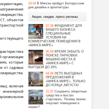
документацию,
19.04
В Минске пройдут Белорусские
дни дизайна и архитектуры
азграничения
оварищества.
Акции, скидки, пресс-релизы
 СТ, объектов
 транспортной
07.08
ФУНДАМЕНТ ДЛЯ
ВАШЕГО БИЗНЕСА:
СПЕЦИАЛЬНЫЕ
УСЛОВИЯ НА
тветствующего
КОММЕРЧЕСКИЕ ПОМЕЩЕНИЯ В
«МИНСК-МИРЕ»
рактеристика
06.08
ВРЕМЯ ЗАБЫТЬ О
ПОИСКЕ ПАРКОВКИ:
й организации
МАШИНО-МЕСТА В
ниях, которые
«МИНСК-МИРЕ» С
ия от садовых
ВЫГОДОЙ ДО 20%
товарищества.
04.08
ЛЕТО ВЫГОДНЫХ
ПРЕДЛОЖЕНИЙ В
«МИНСК-МИРЕ». ТОЛЬКО
ДО КОНЦА АВГУСТА!
емы), включая
у инженерной
31.07
Сохранить оборотные
средства и быстро
 произвольном
стартовать. Почему бизнес
покупает помещения в
лизинг?