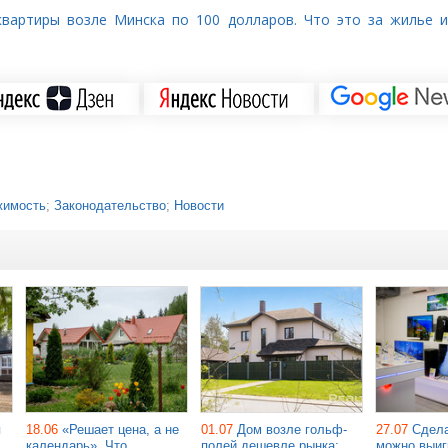
квартиры возле Минска по 100 долларов. Что это за жилье 
жимость
;
Законодательство
;
Новости
я
18.06
«Решает цена, а не
01.07
Дом возле гольф-
27.07
Сдела
календарь». Что
полей дешевле рынка:
можно выиг