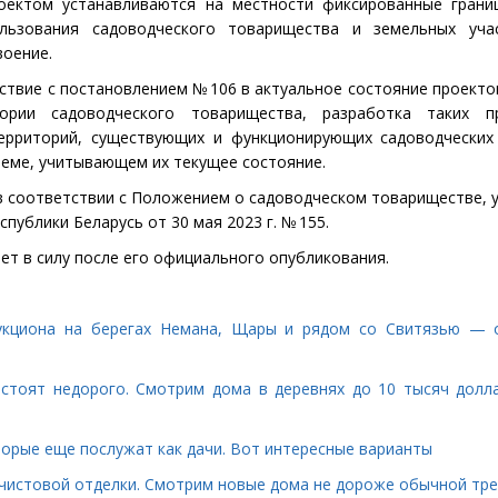
оектом устанавливаются на местности фиксированные грани
льзования садоводческого товарищества и земельных уча
воение.
ствие с постановлением № 106 в актуальное состояние проекто
ории садоводческого товарищества, разработка таких п
территорий, существующих и функционирующих садоводческих
еме, учитывающем их текущее состояние.
в соответствии с Положением о садоводческом товариществе,
публики Беларусь от 30 мая 2023 г. № 155.
ет в силу после его официального опубликования.
укциона на берегах Немана, Щары и рядом со Свитязью — о
 стоят недорого. Смотрим дома в деревнях до 10 тысяч дол
оторые еще послужат как дачи. Вот интересные варианты
 чистовой отделки. Смотрим новые дома не дороже обычной тр