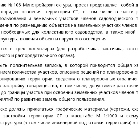
нию № 106 Минстройархитектуры, проект представляет собой 
 порядок освоения территории СТ, в том числе в части р
ользования и земельных участков членов садоводческого т
дения по размещению объектов на земельных участках членов
 необходимых для коллективного садоводства, а также иной
руктуры, включая объекты наружного освещения.
тся в трех экземплярах
(
для разработчика, заказчика, соо
ного и распорядительного органа).
ть пояснительная записка, в которой приводится общая ха
анием количества участков, описание решений по планировочно
онированию территории, сведения о планировочных ограниче
 застройку товарищества, в том числе, допустимые расстоян
 до границы участка при освоении земельных участков членов 
иятий по развитию земель общего пользования.
иске должны прилагаться графические материалы
(
чертежи, сх
и застройки территории СТ в масштабе М 1:1000 и схем
аструктуры
(
в том числе инженерной подготовки территории) в