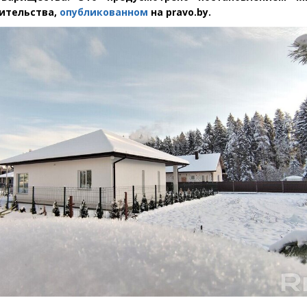
оительства,
опубликованном
на pravo.by.