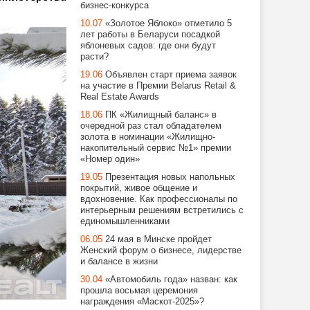
бизнес-конкурса
10.07
«Золотое Яблоко» отметило 5
лет работы в Беларуси посадкой
яблоневых садов: где они будут
расти?
19.06
Объявлен старт приема заявок
на участие в Премии Belarus Retail &
Real Estate Awards
18.06
ПК «Жилищный баланс» в
очередной раз стал обладателем
золота в номинации «Жилищно-
накопительный сервис №1» премии
«Номер один»
19.05
Презентация новых напольных
покрытий, живое общение и
вдохновение. Как профессионалы по
интерьерным решениям встретились с
единомышленниками
06.05
24 мая в Минске пройдет
Женский форум о бизнесе, лидерстве
и балансе в жизни
30.04
«Автомобиль года» назван: как
прошла восьмая церемония
награждения «Маскот-2025»?