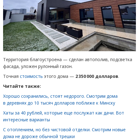
Территория благоустроена — сделан автополив,
подсветка
фасада,
уложен рулонный газон.
Точная
стоимость
этого дома —
2 350 000 долларов
.
Читайте также:
Хорошо сохранились, стоят недорого. Смотрим дома
в деревнях до 10 тысяч долларов поближе к Минску
Хаты за 40 рублей, которые еще послужат как дачи. Вот
интересные варианты
С отоплением, но без чистовой отделки. Смотрим новые
дома не дороже обычной трешки