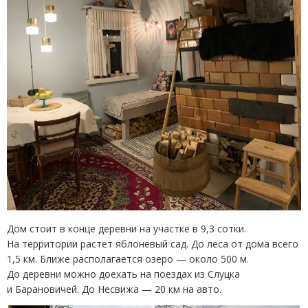
Дом стоит в конце деревни на участке в 9,3 сотки.
На территории растет яблоневый сад. До леса от дома всего
1,5 км. Ближе располагается озеро — около 500 м.
До деревни можно доехать на поездах из Слуцка
и Барановичей. До Несвижа — 20 км на авто.