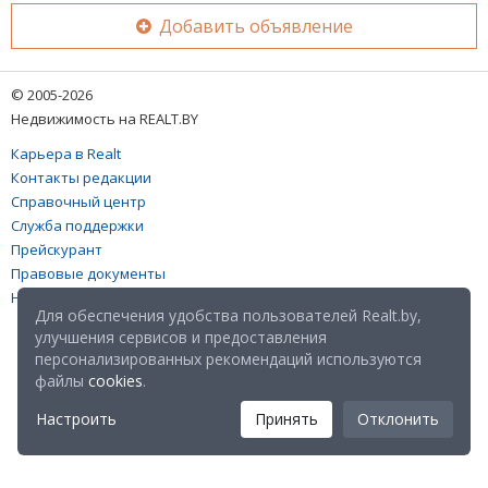
Добавить объявление
© 2005-2026
Недвижимость на REALT.BY
Карьера в Realt
Контакты редакции
Справочный центр
Служба поддержки
Прейскурант
Правовые документы
Настройка файлов cookies
Для обеспечения удобства пользователей Realt.by,
улучшения сервисов и предоставления
персонализированных рекомендаций используются
файлы
cookies
.
Настроить
Принять
Отклонить