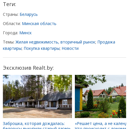
Теги:
Страны:
Беларусь
Области:
Минская область
Города:
Минск
Темы:
Жилая недвижимость, вторичный рынок
;
Продажа
квартиры
;
Покупка квартиры
;
Новости
Эксклюзив Realt.by:
Заброшка, которая дождалась:
«Решает цена, а не календа
белорусы выкупили старый лагерь
Что происходит с домами 