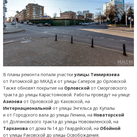
В планы ремонта попали участки
улицы Тимирязева
от Ратомской до МКАД и от улицы Саперов до Орловской.
Также обновят покрытие на
Орловской
от Сморговского
тракта до улицы Карастояновой. Работы проведут на улице
Азизова
от Орловской до Каховской, на
Интернациональной
от улицы Энгельса до Купалы
и от Городского вала до улицы Ленина, на
Новаторской
от Долгиновского тракта до улицы Нововиленской, на
Тарханова
от дома № 14 до Гвардейской, на
Обойной
от улицы Раковской до улицы Освобождения.