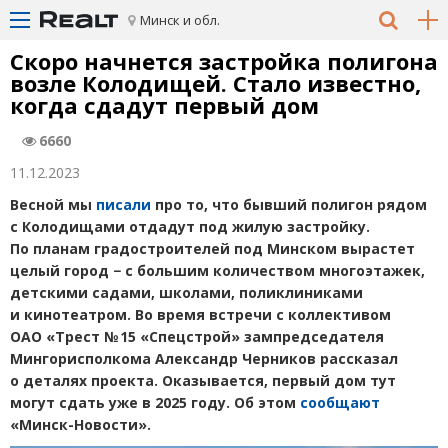
Минск и обл.
Скоро начнется застройка полигона
возле Колодищей. Стало известно,
когда сдадут первый дом
6660
11.12.2023
Весной мы
писали
про то, что бывший полигон рядом
с Колодищами отдадут под жилую застройку.
По планам градостроителей под Минском вырастет
целый город − с большим количеством многоэтажек,
детскими садами, школами, поликлиниками
и кинотеатром. Во время встречи с коллективом
ОАО
«
Трест № 15 «Спецстрой» зампредседателя
Мингорисполкома Александр Черников рассказал
о деталях проекта. Оказывается, первый дом тут
могут сдать уже в 2025 году. Об этом
сообщают
«Минск-Новости».