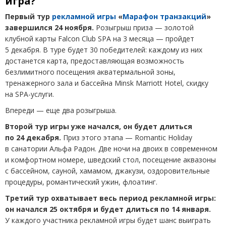
игра?
Первый тур
рекламной игры
«
Марафон транзакций
»
завершился
24 ноября.
Розыгрыш приза — золотой
клубной карты Falcon Club SPA на 3 месяца — пройдет
5 декабря. В туре будет 30 победителей: каждому из них
достанется карта, предоставляющая возможность
безлимитного посещения акватермальной зоны,
тренажерного зала и бассейна Minsk Marriott Hotel, скидку
на SPA-услуги.
Впереди — еще два розыгрыша.
Второй тур игры уже начался, он будет длиться
по 24 декабря.
Приз этого этапа — Romantic Holiday
в санатории Альфа Радон. Две ночи на двоих в современном
и комфортном номере, шведский стол, посещение аквазоны
с бассейном, сауной, хамамом, джакузи, оздоровительные
процедуры, романтический ужин, флоатинг.
Третий тур охватывает весь период рекламной игры:
он начался 25 октября и будет длиться по 14 января.
У каждого участника рекламной игры будет шанс выиграть