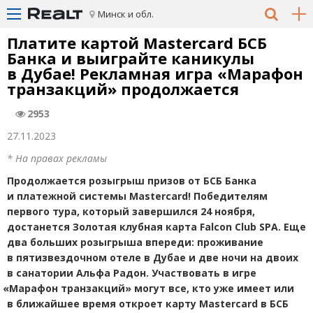
Минск и обл.
Платите картой Mastercard БСБ
Банка и выиграйте каникулы
в Дубае! Рекламная игра
«
Марафон
транзакций» продолжается
2953
27.11.2023
* На правах рекламы
Продолжается розыгрыш призов от БСБ Банка
и платежной системы Mastercard! Победителям
первого тура, который завершился 24 ноября,
достанется
Золотая клубная карта Falcon Club SPA. Еще
два больших розыгрыша впереди:
проживание
в пятизвездочном отеле в Дубае и две ночи на двоих
в санатории Альфа Радон. Участвовать в игре
«
Марафон транзакций» могут все, кто уже имеет или
в ближайшее время откроет карту Mastercard в БСБ