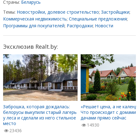
Страны:
Беларусь
Темы:
Новостройки, долевое строительство
;
Застройщики
;
Коммерческая недвижимость
;
Специальные предложения
;
Программы для покупателей
;
Распродажи
;
Новости
Эксклюзив Realt.by:
Заброшка, которая дождалась:
«Решает цена, а не календа
белорусы выкупили старый лагерь
Что происходит с домами 
у леса и сделали из него стильное
дачами прямо сейчас
место
14930
23436