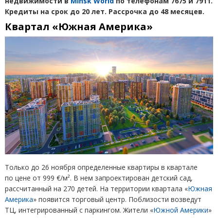
недвижимости в
Minsk World
по телефонам 7675 и 7911.
Кредиты на срок до 20 лет. Рассрочка до 48 месяцев.
Квартал
«Южная Америка»
Только до 26 ноября определенные квартиры в квартале
по цене от 999 €/м². В нем запроектирован детский сад,
рассчитанный на 270 детей. На территории квартала
«
Южная
Америка
» появится торговый центр. Поблизости возведут
ТЦ, интегрированный с паркингом. Жители
«
Южной Америки
»