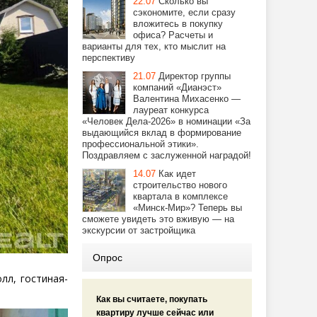
22.07
Сколько вы
сэкономите, если сразу
вложитесь в покупку
офиса? Расчеты и
варианты для тех, кто мыслит на
перспективу
21.07
Директор группы
компаний «Дианэст»
Валентина Михасенко —
лауреат конкурса
«Человек Дела-2026» в номинации «За
выдающийся вклад в формирование
профессиональной этики».
Поздравляем с заслуженной наградой!
14.07
Как идет
строительство нового
квартала в комплексе
«Минск-Мир»? Теперь вы
сможете увидеть это вживую — на
экскурсии от застройщика
Опрос
лл, гостиная-
Как вы считаете, покупать
квартиру лучше сейчас или