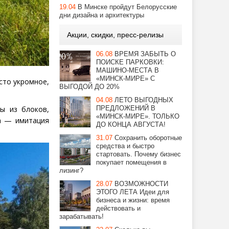
19.04
В Минске пройдут Белорусские
дни дизайна и архитектуры
Акции, скидки, пресс-релизы
06.08
ВРЕМЯ ЗАБЫТЬ О
ПОИСКЕ ПАРКОВКИ:
МАШИНО-МЕСТА В
«МИНСК-МИРЕ» С
сто укромное,
ВЫГОДОЙ ДО 20%
04.08
ЛЕТО ВЫГОДНЫХ
ПРЕДЛОЖЕНИЙ В
ы из блоков,
«МИНСК-МИРЕ». ТОЛЬКО
а — имитация
ДО КОНЦА АВГУСТА!
31.07
Сохранить оборотные
средства и быстро
стартовать. Почему бизнес
покупает помещения в
лизинг?
28.07
ВОЗМОЖНОСТИ
ЭТОГО ЛЕТА Идеи для
бизнеса и жизни: время
действовать и
зарабатывать!