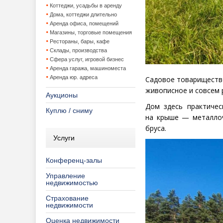
Коттеджи, усадьбы в аренду
Дома, коттеджи длительно
Аренда офиса, помещений
Магазины, торговые помещения
Рестораны, бары, кафе
Склады, производства
Сфера услуг, игровой бизнес
Аренда гаража, машиноместа
Аренда юр. адреса
Садовое товарищество
живописное и совсем 
Аукционы
Дом здесь практичес
Куплю / сниму
на крыше — металлоч
бруса.
Услуги
Конференц-залы
Управление
недвижимостью
Страхование
недвижимости
Оценка недвижимости