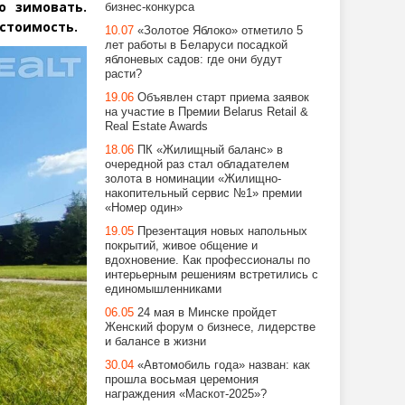
 зимовать.
бизнес-конкурса
 стоимость.
10.07
«Золотое Яблоко» отметило 5
лет работы в Беларуси посадкой
яблоневых садов: где они будут
расти?
19.06
Объявлен старт приема заявок
на участие в Премии Belarus Retail &
Real Estate Awards
18.06
ПК «Жилищный баланс» в
очередной раз стал обладателем
золота в номинации «Жилищно-
накопительный сервис №1» премии
«Номер один»
19.05
Презентация новых напольных
покрытий, живое общение и
вдохновение. Как профессионалы по
интерьерным решениям встретились с
единомышленниками
06.05
24 мая в Минске пройдет
Женский форум о бизнесе, лидерстве
и балансе в жизни
30.04
«Автомобиль года» назван: как
прошла восьмая церемония
награждения «Маскот-2025»?