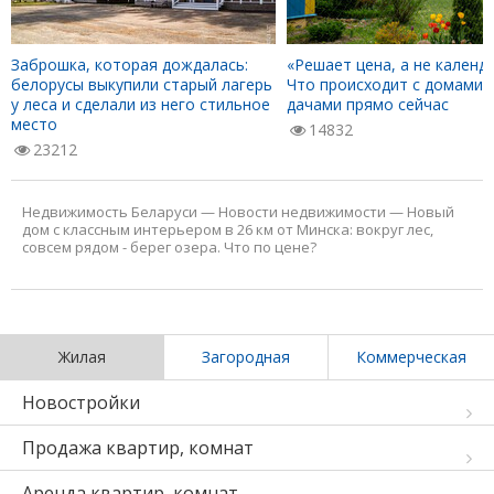
Заброшка, которая дождалась:
«Решает цена, а не календа
белорусы выкупили старый лагерь
Что происходит с домами 
у леса и сделали из него стильное
дачами прямо сейчас
место
14832
23212
Недвижимость Беларуси
—
Новости недвижимости
—
Новый
дом с классным интерьером в 26 км от Минска: вокруг лес,
совсем рядом - берег озера. Что по цене?
Жилая
Загородная
Коммерческая
Новостройки
Продажа квартир, комнат
Аренда квартир, комнат