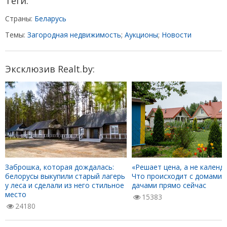
Теги:
Страны:
Беларусь
Темы:
Загородная недвижимость
;
Аукционы
;
Новости
Эксклюзив Realt.by:
Заброшка, которая дождалась:
«Решает цена, а не календа
белорусы выкупили старый лагерь
Что происходит с домами 
у леса и сделали из него стильное
дачами прямо сейчас
место
15383
24180