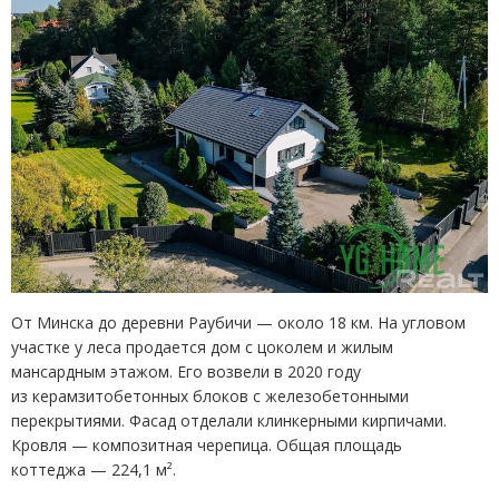
От Минска до деревни Раубичи — около 18 км. На угловом
участке у леса продается дом с цоколем и жилым
мансардным этажом. Его возвели в 2020 году
из керамзитобетонных блоков с железобетонными
перекрытиями. Фасад отделали клинкерными кирпичами.
Кровля — композитная черепица. Общая площадь
коттеджа — 224,1 м².