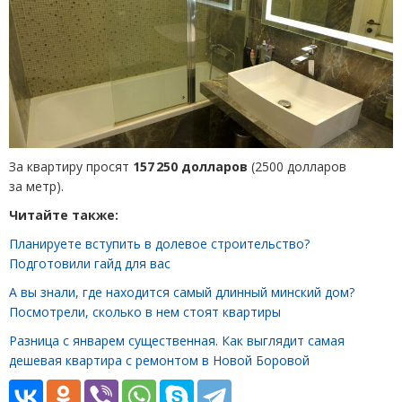
За квартиру просят
157 250 долларов
(
2500 долларов
за метр).
Читайте также:
Планируете вступить в долевое строительство?
Подготовили гайд для вас
А вы знали, где находится самый длинный минский дом?
Посмотрели, сколько в нем стоят квартиры
Разница с январем существенная. Как выглядит самая
дешевая квартира с ремонтом в Новой Боровой