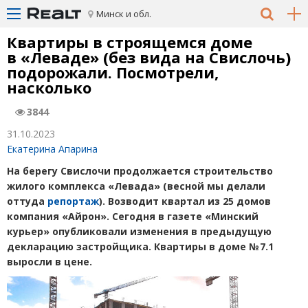
Минск и обл.
Квартиры в строящемся доме
в «Леваде»
(
без вида на Свислочь)
подорожали. Посмотрели,
насколько
3844
31.10.2023
Екатерина Апарина
На берегу Свислочи продолжается строительство
жилого комплекса
«
Левада»
(
весной мы делали
оттуда
репортаж
). Возводит квартал из 25 домов
компания
«
Айрон». Сегодня в газете
«
Минский
курьер» опубликовали изменения в предыдущую
декларацию застройщика. Квартиры в доме № 7.1
выросли в цене.